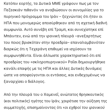
Κατόπιν εορτής, τα Δυτικά ΜΜΕ γράφουν πως με τον
Πεζεσκιάν πιθανόν να αναβιώσουν οι συνομιλίες για το
πυρηνικό πρόγραμμα του Ιράν – ξεχνώντας ότι ήταν οι
ΗΠΑ που μονομερώς αποσύρθηκαν από τη σχετική διεθνή
συμφωνία. Αυτό συνέβη επί Τραμπ, και συνεχίστηκε επί
Μπάιντεν, ενώ από την ιρανική πλευρά –ανεξαρτήτως
του ποιος βρισκόταν στην προεδρία– επαναλαμβανόταν
διαρκώς ότι η Τεχεράνη επιθυμεί να ισχύσουν τα
συμφωνηθέντα. Είναι άλλωστε χαρακτηριστικό ότι επί
προεδρίας του «σκληροπυρηνικού» Ραΐσι δημιουργήθηκε
κανάλι επαφής με τις ΗΠΑ και άλλες Δυτικές δυνάμεις
ώστε να αποφεύγονται οι εντάσεις, και ενδεχομένως να
ξαναρχίσει ο διάλογος.
Από την πλευρά του ο Χαμενεΐ, ανώτατος θρησκευτικός
(και πολιτικός) ηγέτης του Ιράν, χαιρέτισε την αύξηση της
συμμετοχής, επισημαίνοντας ότι «
οι εχθροί του ιρανικού