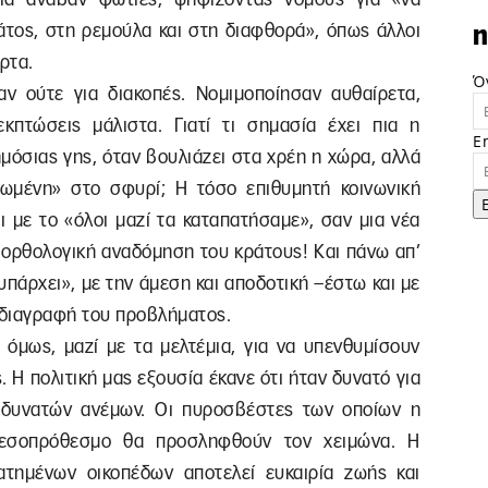
άτος, στη ρεμούλα και στη διαφθορά», όπως άλλοι
n
ρτα.
Ό
αν ούτε για διακοπές. Νομιμοποίησαν αυθαίρετα,
κπτώσεις μάλιστα. Γιατί τι σημασία έχει πια η
E
μόσιας γης, όταν βουλιάζει στα χρέη η χώρα, αλλά
λωμένη» στο σφυρί; Η τόσο επιθυμητή κοινωνική
ι με το «όλοι μαζί τα καταπατήσαμε», σαν μια νέα
ο ορθολογική αναδόμηση του κράτους! Και πάνω απ’
υπάρχει», με την άμεση και αποδοτική –έστω και με
, διαγραφή του προβλήματος.
 όμως, μαζί με τα μελτέμια, για να υπενθυμίσουν
 Η πολιτική μας εξουσία έκανε ότι ήταν δυνατό για
ν δυνατών ανέμων. Οι πυροσβέστες των οποίων η
μεσοπρόθεσμο θα προσληφθούν τον χειμώνα. Η
ατημένων οικοπέδων αποτελεί ευκαιρία ζωής και