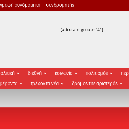
γγραφή συνδρομητή
συνδρομητής
[adrotate group="4"]
ολιτική
διεθνή
κοινωνία
πολιτισμός
περ
αφέροντα
τρέχοντα νέα
δρόμος της αριστεράς