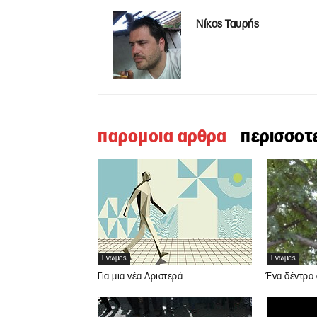
Νίκος Ταυρής
παρομοια αρθρα
περισσοτ
Γνώμες
Γνώμες
Για μια νέα Αριστερά
Ένα δέντρο 