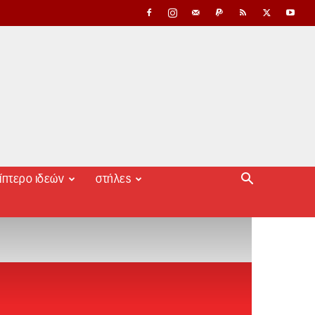
ίπτερο ιδεών
στήλες