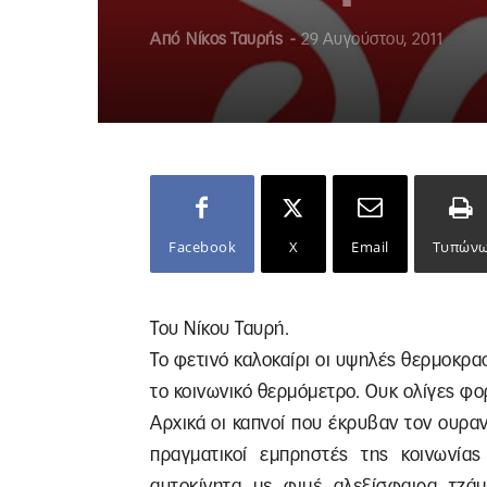
Από
Νίκος Ταυρής
-
29 Αυγούστου, 2011
Facebook
X
Email
Τυπών
Του Νίκου Ταυρή.
Το φετινό καλοκαίρι οι υψηλές θερμοκρα
το κοινωνικό θερμόμετρο. Ουκ ολίγες φορ
Αρχικά οι καπνοί που έκρυβαν τον ουρα
πραγματικοί εμπρηστές της κοινωνία
αυτοκίνητα με φιμέ αλεξίσφαιρα τζά