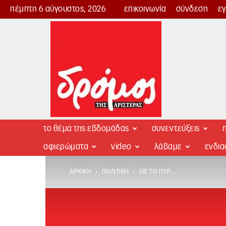
πέμπτη 6 αύγουστος, 2026
επικοινωνία
σύνδεση
ε
Δρόμος
της
Αριστεράς
το θέμα της εβδομάδας
συνεντεύξεις
π
αφιερώματα
video
λάβαμε
ενδι
ΑΡΧΙΚΉ
ΠΟΛΙΤΙΚΉ
ΕΙΣ ΤΟ ΠΥΡ…