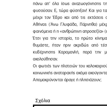
πάνω απ’ όλα ίσως αναζωογόνησης της
φυσούσαν. Ε, τώρα φύσηξαν! Και για τ
μέχρι τον Έβρο και από τις εκτάσεις 
Αθήνας (Άνω Γλυφάδα, Πάρνηθα) μέχρι
φαινόμενα ή η «ανθρώπινη απροσεξία» (άν
Έτσι για την ιστορία, το πρώτο κίνημ
θυμάστε, ήταν πριν ακριβώς από τέ
κυβέρνησης Καραμανλή, παρά την μ
ακολούθησαν.
Οι φωτιές των πλατειών του καλοκαιριο
κοινωνικής αναταραχής ακόμα ακούγοντα
Απομακρύνονται άραγε ή πλησιάζουν;
Σχόλια