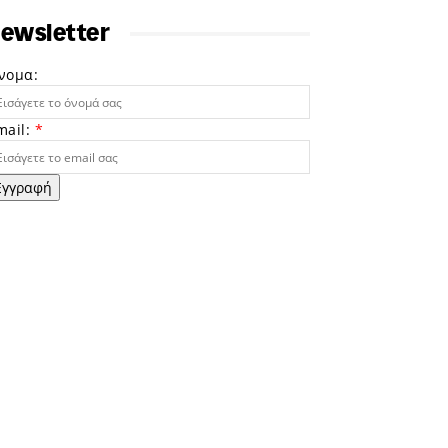
ewsletter
νομα:
mail:
*
Εγγραφή