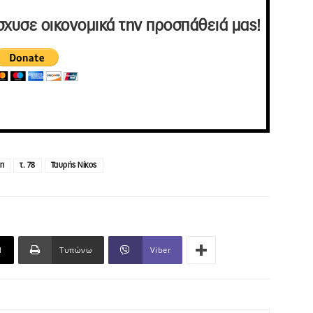
σχυσε οικονομικά την προσπάθειά μας!
κη
τ. 78
Ταυρής Νίκος
l
Τυπώνω
Viber