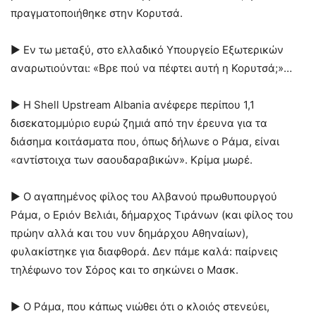
πραγματοποιήθηκε στην Κορυτσά.
► Εν τω μεταξύ, στο ελλαδικό Υπουργείο Εξωτερικών
αναρωτιούνται: «Βρε πού να πέφτει αυτή η Κορυτσά;»…
► Η Shell Upstream Albania ανέφερε περίπου 1,1
δισεκατομμύριο ευρώ ζημιά από την έρευνα για τα
διάσημα κοιτάσματα που, όπως δήλωνε ο Ράμα, είναι
«αντίστοιχα των σαουδαραβικών». Κρίμα μωρέ.
► Ο αγαπημένος φίλος του Αλβανού πρωθυπουργού
Ράμα, ο Εριόν Βελιάι, δήμαρχος Τιράνων (και φίλος του
πρώην αλλά και του νυν δημάρχου Αθηναίων),
φυλακίστηκε για διαφθορά. Δεν πάμε καλά: παίρνεις
τηλέφωνο τον Σόρος και το σηκώνει ο Μασκ.
► Ο Ράμα, που κάπως νιώθει ότι ο κλοιός στενεύει,