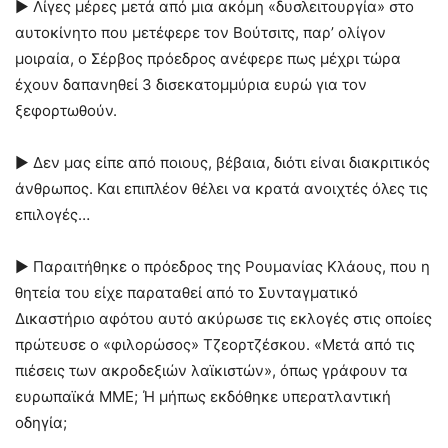
► Λίγες μέρες μετά από μια ακόμη «δυσλειτουργία» στο
αυτοκίνητο που μετέφερε τον Βούτσιτς, παρ’ ολίγον
μοιραία, ο Σέρβος πρόεδρος ανέφερε πως μέχρι τώρα
έχουν δαπανηθεί 3 δισεκατομμύρια ευρώ για τον
ξεφορτωθούν.
► Δεν μας είπε από ποιους, βέβαια, διότι είναι διακριτικός
άνθρωπος. Και επιπλέον θέλει να κρατά ανοιχτές όλες τις
επιλογές…
► Παραιτήθηκε ο πρόεδρος της Ρουμανίας Κλάους, που η
θητεία του είχε παραταθεί από το Συνταγματικό
Δικαστήριο αφότου αυτό ακύρωσε τις εκλογές στις οποίες
πρώτευσε ο «φιλορώσος» Τζεορτζέσκου. «Μετά από τις
πιέσεις των ακροδεξιών λαϊκιστών», όπως γράφουν τα
ευρωπαϊκά ΜΜΕ; Ή μήπως εκδόθηκε υπερατλαντική
οδηγία;