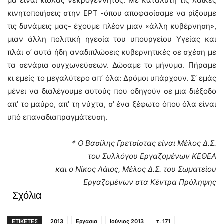
μα είναι κιόλας νεκρογέννητος. Με καταλύτη τις λαϊκές
κινητοποιήσεις στην ΕΡΤ -όπου αποφασίσαμε να ρίξουμε
τις δυνάμεις μας- έχουμε πλέον μιαν «άλλη κυβέρνηση»,
μιαν άλλη πολιτική ηγεσία του υπουργείου Υγείας και
πλάι σ’ αυτά ήδη αναδιπλώσεις κυβερνητικές σε σχέση με
τα σενάρια συγχωνεύσεων. Δώσαμε το μήνυμα. Πήραμε
κι εμείς το μεγαλύτερο απ’ όλα: Δρόμοι υπάρχουν. Σ’ εμάς
μένει να διαλέγουμε αυτούς που οδηγούν σε μια διέξοδο
απ’ το μαύρο, απ’ τη νύχτα, σ’ ένα ξέφωτο όπου όλα είναι
υπό επαναδιαπραγμάτευση.
* Ο Βασίλης Γρετσίστας είναι Μέλος Δ.Σ.
του Συλλόγου Εργαζομένων
ΚΕΘΕΑ
και ο Νίκος Λάιος, Μέλος Δ.Σ. του Σωματείου
Εργαζομένων στα Κέντρα Πρόληψης
Σχόλια
ΕΤΙΚΕΤΕΣ
2013
Εργασια
Ιούνιος 2013
τ. 171