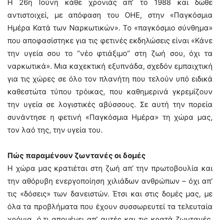
Η 26η Ιούνη κάθε χρονιάς απ’ το 1988 και δώθε
αντιστοιχεί, με απόφαση του ΟΗΕ, στην «Παγκόσμια
Ημέρα Κατά των Ναρκωτικών». Το «παγκόσμιο σύνθημα»
που αποφασίστηκε για τις φετινές εκδηλώσεις είναι «Κάνε
την υγεία σου το “νέο φτιάξιμο” στη ζωή σου, όχι τα
ναρκωτικά». Μια καχεκτική εξυπνάδα, σχεδόν εμπαιχτική
για τις χώρες σε όλο τον πλανήτη που τελούν υπό ειδικά
καθεστώτα τύπου τρόικας, που καθημερινά γκρεμίζουν
την υγεία σε λογιστικές αβύσσους. Σε αυτή την πορεία
συνάντησε η φετινή «Παγκόσμια Ημέρα» τη χώρα μας,
τον λαό της, την υγεία του.
Πώς παραμένουν ζωντανές οι δομές
Η χώρα μας κρατιέται στη ζωή απ’ την πρωτοβουλία και
την αθόρυβη ενεργοποίηση χιλιάδων ανθρώπων – όχι απ’
τις «δόσεις» των δανειστών. Έτσι και στις δομές μας, με
όλα τα προβλήματα που έχουν συσσωρευτεί τα τελευταία
χρόνια, ό,τι απομένει απ’ αυτές και τις κρατά ζωντανές,