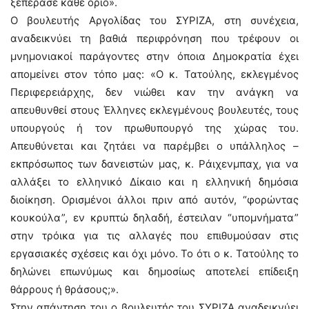
ξεπέρασε κάθε όριο».
Ο βουλευτής Αργολίδας του ΣΥΡΙΖΑ, στη συνέχεια,
αναδεικνύει τη βαθιά περιφρόνηση που τρέφουν οι
μνημονιακοί παράγοντες στην όποια Δημοκρατία έχει
απομείνει στον τόπο μας: «Ο κ. Τατούλης, εκλεγμένος
Περιφερειάρχης, δεν νιώθει καν την ανάγκη να
απευθυνθεί στους Έλληνες εκλεγμένους βουλευτές, τους
υπουργούς ή τον πρωθυπουργό της χώρας του.
Απευθύνεται και ζητάει να παρέμβει ο υπάλληλος –
εκπρόσωπος των δανειστών μας, κ. Ράιχενμπαχ, για να
αλλάξει το ελληνικό Δίκαιο και η ελληνική δημόσια
διοίκηση. Ορισμένοι άλλοι πριν από αυτόν, “φορώντας
κουκούλα”, εν κρυπτώ δηλαδή, έστειλαν “υπομνήματα”
στην τρόικα για τις αλλαγές που επιθυμούσαν στις
εργασιακές σχέσεις και όχι μόνο. Το ότι ο κ. Τατούλης το
δηλώνει επωνύμως και δημοσίως αποτελεί επίδειξη
θάρρους ή θράσους;».
Στην απάντηση του ο βουλευτής του ΣΥΡΙΖΑ αναδεικνύει