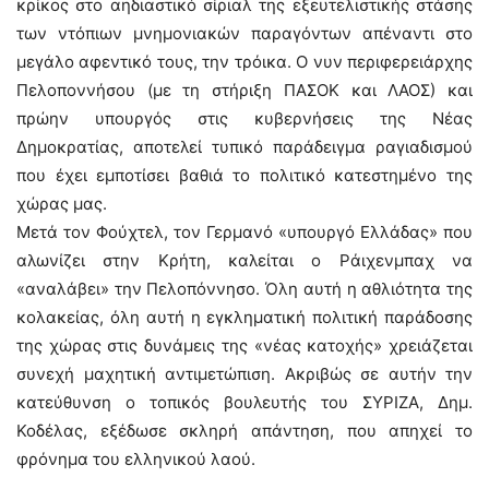
κρίκος στο αηδιαστικό σίριαλ της εξευτελιστικής στάσης
των ντόπιων μνημονιακών παραγόντων απέναντι στο
μεγάλο αφεντικό τους, την τρόικα. Ο νυν περιφερειάρχης
Πελοποννήσου (με τη στήριξη ΠΑΣΟΚ και ΛΑΟΣ) και
πρώην υπουργός στις κυβερνήσεις της Νέας
Δημοκρατίας, αποτελεί τυπικό παράδειγμα ραγιαδισμού
που έχει εμποτίσει βαθιά το πολιτικό κατεστημένο της
χώρας μας.
Μετά τον Φούχτελ, τον Γερμανό «υπουργό Ελλάδας» που
αλωνίζει στην Κρήτη, καλείται ο Ράιχενμπαχ να
«αναλάβει» την Πελοπόννησο. Όλη αυτή η αθλιότητα της
κολακείας, όλη αυτή η εγκληματική πολιτική παράδοσης
της χώρας στις δυνάμεις της «νέας κατοχής» χρειάζεται
συνεχή μαχητική αντιμετώπιση. Ακριβώς σε αυτήν την
κατεύθυνση ο τοπικός βουλευτής του ΣΥΡΙΖΑ, Δημ.
Κοδέλας, εξέδωσε σκληρή απάντηση, που απηχεί το
φρόνημα του ελληνικού λαού.