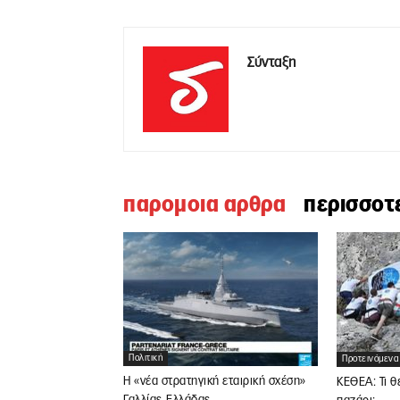
Σύνταξη
παρομοια αρθρα
περισσοτ
Πολιτική
Προτεινόμενα
Η «νέα στρατηγική εταιρική σχέση»
ΚΕΘΕΑ: Τι θ