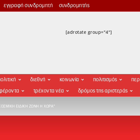
εγγραφή συνδρομητή
συνδρομητής
[adrotate group="4"]
ολιτική
διεθνή
κοινωνία
πολιτισμός
περ
αφέροντα
τρέχοντα νέα
δρόμος της αριστεράς
ΟΣΜΙΚΉ ΕΙΔΙΚΉ ΖΏΝΗ Η ΧΏΡΑ”