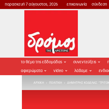
παρασκευή 7 αύγουστος, 2026
επικοινωνία
σύνδεση
Δρόμος
της
Αριστεράς
το θέμα της εβδομάδας
συνεντεύξεις
π
αφιερώματα
video
λάβαμε
ενδι
ΑΡΧΙΚΉ
ΠΟΛΙΤΙΚΉ
ΔΗΜΉΤΡΗΣ ΚΟΔΈΛΑΣ: “ΤΡΙΤΟΚ