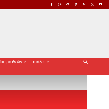
ίπτερο ιδεών
στήλες