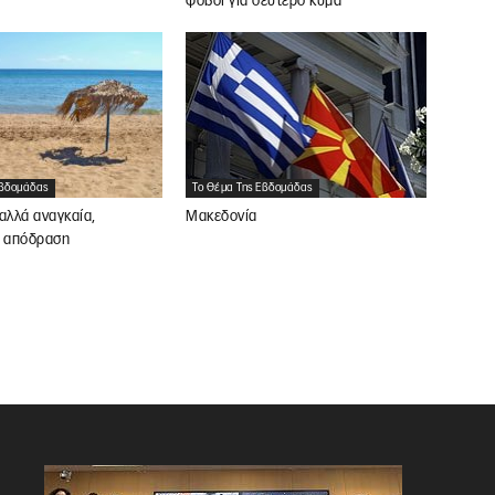
φόβοι για δεύτερο κύμα
Εβδομάδας
Το Θέμα Της Εβδομάδας
αλλά αναγκαία,
Μακεδονία
ή απόδραση