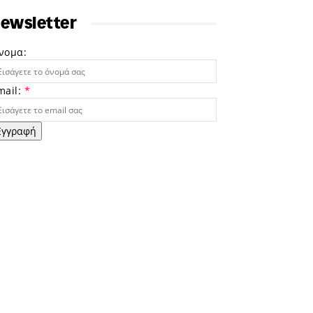
ewsletter
νομα:
mail:
*
Εγγραφή