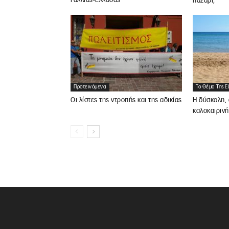
Γαλλίας-Ελλάδας
παζάρι;
Προτεινόμενα
Το Θέμα Της 
Οι λίστες της ντροπής και της αδικίας
Η δύσκολη, 
καλοκαιριν