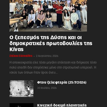
Ο ξεπεσμός της Δύσης και οι
δημοκρατικές πρωτοβουλίες της
Κίνας
-
Στέλιος Ελληνιάδης
2 Αυγούστου, 2026
Η αποικιοκρατία είχε τόσο μεγάλη επέκταση και διήρκεσε τόσο
πολύ επειδή δεν στηρίχτηκε μόνο στη στρατιωτική υπεροχή. Η
ισχύς των όπλων ήταν όρος άνευ...
Φτου ξελεφτερία (25/7/2026)
30 Ιουλίου, 2026
Κινεζική δοκιμή πλανητικής