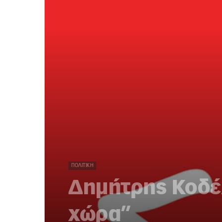
ΠΟΛΙΤΙΚΉ
Δημήτρης Κοδέλ
χώρα”