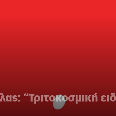
ας: “Τριτοκοσμική ειδ