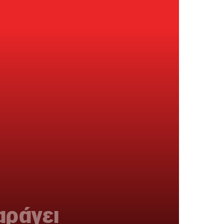
αράγει