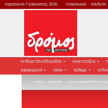
παρασκευή 7 αύγουστος, 2026
επικοινωνία
σύνδεση
Δρόμος
της
Αριστεράς
το θέμα της εβδομάδας
συνεντεύξεις
π
αφιερώματα
video
λάβαμε
ενδι
ΑΡΧΙΚΉ
ΚΟΙΝΩΝΊΑ
ΓΙΑ ΜΙΑ ΔΗΜΟΚΡΑΤΙΚΉ ΕΛΛΆ