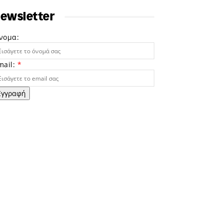
ewsletter
νομα:
mail:
*
Εγγραφή