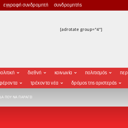
εγγραφή συνδρομητή
συνδρομητής
[adrotate group="4"]
ολιτική
διεθνή
κοινωνία
πολιτισμός
περ
αφέροντα
τρέχοντα νέα
δρόμος της αριστεράς
ΔΑ ΠΟΥ ΝΑ ΠΑΡΆΓΕΙ