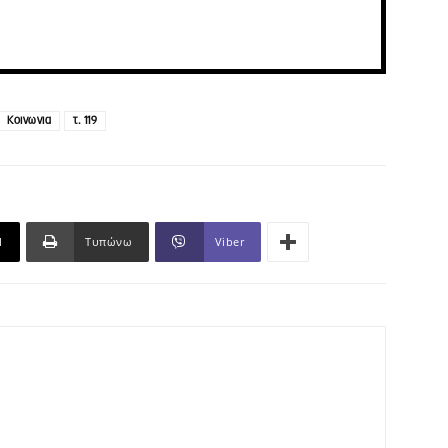
Κοινωνια
τ. 119
l
Τυπώνω
Viber