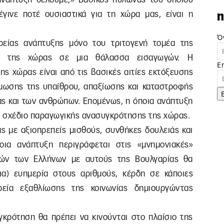
γινε ποτέ ουσιαστικά για τη χώρα μας, είναι η
n
Ό
ρείας ανάπτυξης μόνο του τριτογενή τομέα της
πής της χώρας σε μια θάλασσα εισαγωγών. Η
E
ς χώρας είναι από τις βασικές αιτίες εκτόξευσης
μωσης της υπαίθρου, απαξίωσης και καταστροφής
ς και των ανθρώπων. Επομένως, η όποια ανάπτυξη
ένα σχέδιο παραγωγικής ανασυγκρότησης της χώρας.
ς με αξιοπρεπείς μισθούς, συνθήκες δουλειάς και
ια ανάπτυξη περιγράφεται στις «μνημονιακές»
θών των Ελλήνων με αυτούς της Βουλγαρίας θα
ια) ευημερία στους αριθμούς, κέρδη σε κάποιες
ρεία εξαθλίωσης της κοινωνίας δημιουργώντας
γκρότηση θα πρέπει να κινούνται στο πλαίσιο της