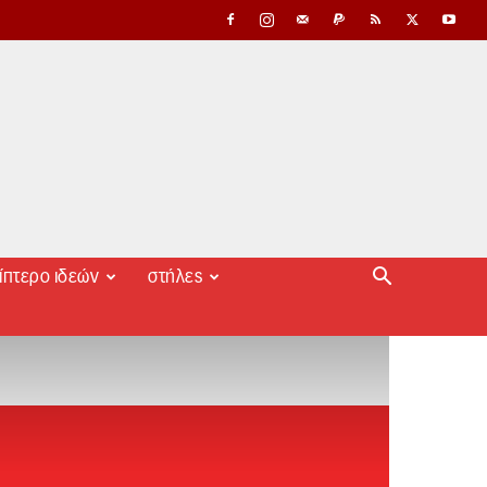
ίπτερο ιδεών
στήλες