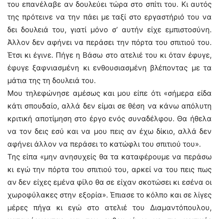
του επανέλαβε αν δουλεύει τώρα στο σπίτι του. Κι αυτός
της πρότεινε να την πάει με ταξί στο εργαστήριό του να
δει δουλειά του, γιατί μόνο σ’ αυτήν είχε εμπιστοσύνη.
Άλλον δεν αφήνει να περάσει την πόρτα του σπιτιού του.
Έτσι κι έγινε. Πήγε η Βάσω στο ατελιέ του κι όταν έφυγε,
έφυγε ξαφνιασμένη κι ενθουσιασμένη βλέποντας με τα
μάτια της τη δουλειά του.
Μου τηλεφώνησε αμέσως και μου είπε ότι «σήμερα είδα
κάτι σπουδαίο, αλλά δεν είμαι σε θέση να κάνω απόλυτη
κριτική αποτίμηση στο έργο ενός συναδέλφου. Θα ήθελα
να τον δεις εσύ και να μου πεις αν έχω δίκιο, αλλά δεν
αφήνει άλλον να περάσει το κατώφλι του σπιτιού του».
Της είπα «μην ανησυχείς θα τα καταφέρουμε να περάσω
κι εγώ την πόρτα του σπιτιού του, αρκεί να του πεις πως
αν δεν είχες εμένα φίλο θα σε είχαν σκοτώσει κι εσένα οι
χωροφύλακες στην εξορία». Έπιασε το κόλπο και σε λίγες
μέρες πήγα κι εγώ στο ατελιέ του Διαμαντόπουλου,