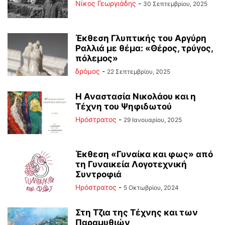
Νίκος Γεωργιάδης
-
30 Σεπτεμβρίου, 2025
Έκθεση Γλυπτικής του Αργύρη
Ραλλιά με θέμα: «Θέρος, τρύγος,
πόλεμος»
δρόμος
-
22 Σεπτεμβρίου, 2025
Η Αναστασία Νικολάου και η
Τέχνη του Ψηφιδωτού
Ηρόστρατος
-
29 Ιανουαρίου, 2025
Έκθεση «Γυναίκα και φως» από
τη Γυναικεία Λογοτεχνική
Συντροφιά
Ηρόστρατος
-
5 Οκτωβρίου, 2024
Στη Τζια της Τέχνης και των
Παραμυθιών