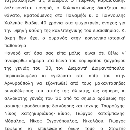
ταγματαλητών της υπαίθρου. Ο Γεώργιος Καραϊσκάκης
δολοφονείται πονηρά, ο Κολοκοτρώνης δικάζεται σε
θάνατο, κρατούμενος στο Παλαμήδι κι ο Γιαννούλης
Χαλεπάς διαβιεί 40 χρόνια στα ψυχιατρεία, ένοχος για
την υψηλή καύση της καλλιτεχνικής του ευαισθησίας. Κι
άκρη δεν έχει ο ουρανός στην κοινωνικο-ιστορική
παθολογία.
Φανερό απ’ όσα σας είπα μόλις, είναι ότι θέλω ν’
αναφερθώ σήμερα στα δεινά του κορυφαίου ζωγράφου
της γενιάς του ’30, τον Διαμαντή Διαμαντόπουλο,
περικυκλωμένο κι έγκλειστο στο σπίτι του στην
Αργυρούπολη να εξοντωθεί από τους μακαντάσηδες
συναδέλφους του αυτής της άλιωτης, ώς σήμερα, κι
αλλόκοτης γενιάς του ’30 από τα σημεία οράσεως της
αστικής προοδευτικής διανόησης και τέχνης: Τσαρούχης,
Νίκος Χατζηκυριάκος-Γκίκας, Γιώργος Κατσίμπαλης,
Μόραλης, Νίκος Εγγονόπουλος, Νικολάου, Γιώργος
Σεφέρης κι επικεφαλής όλων τους ο Στρατής