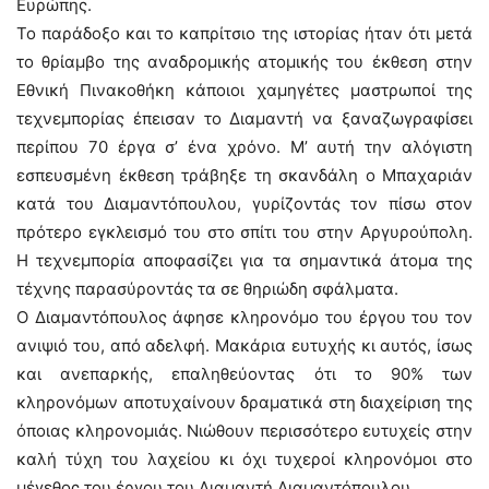
Ευρώπης.
Το παράδοξο και το καπρίτσιο της ιστορίας ήταν ότι μετά
το θρίαμβο της αναδρομικής ατομικής του έκθεση στην
Εθνική Πινακοθήκη κάποιοι χαμηγέτες μαστρωποί της
τεχνεμπορίας έπεισαν το Διαμαντή να ξαναζωγραφίσει
περίπου 70 έργα σ’ ένα χρόνο. Μ’ αυτή την αλόγιστη
εσπευσμένη έκθεση τράβηξε τη σκανδάλη ο Μπαχαριάν
κατά του Διαμαντόπουλου, γυρίζοντάς τον πίσω στον
πρότερο εγκλεισμό του στο σπίτι του στην Αργυρούπολη.
Η τεχνεμπορία αποφασίζει για τα σημαντικά άτομα της
τέχνης παρασύροντάς τα σε θηριώδη σφάλματα.
Ο Διαμαντόπουλος άφησε κληρονόμο του έργου του τον
ανιψιό του, από αδελφή. Μακάρια ευτυχής κι αυτός, ίσως
και ανεπαρκής, επαληθεύοντας ότι το 90% των
κληρονόμων αποτυχαίνουν δραματικά στη διαχείριση της
όποιας κληρονομιάς. Νιώθουν περισσότερο ευτυχείς στην
καλή τύχη του λαχείου κι όχι τυχεροί κληρονόμοι στο
μέγεθος του έργου του Διαμαντή Διαμαντόπουλου.