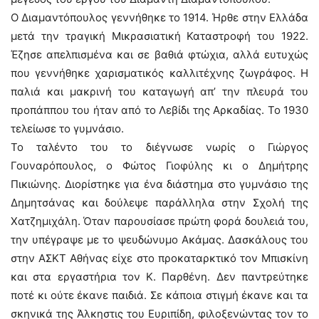
Ο Διαμαντόπουλος γεννήθηκε το 1914. Ήρθε στην Ελλάδα
μετά την τραγική Μικρασιατική Καταστροφή του 1922.
Έζησε απελπισμένα και σε βαθιά φτώχια, αλλά ευτυχώς
που γεννήθηκε χαρισματικός καλλιτέχνης ζωγράφος. Η
παλιά και μακρινή του καταγωγή απ’ την πλευρά του
προπάππου του ήταν από το Λεβίδι της Αρκαδίας. Το 1930
τελείωσε το γυμνάσιο.
Το ταλέντο του το διέγνωσε νωρίς ο Γιώργος
Γουναρόπουλος, ο Φώτος Γιοφύλης κι ο Δημήτρης
Πικιώνης. Διορίστηκε για ένα διάστημα στο γυμνάσιο της
Δημητσάνας και δούλεψε παράλληλα στην Σχολή της
Χατζημιχάλη. Όταν παρουσίασε πρώτη φορά δουλειά του,
την υπέγραψε με το ψευδώνυμο Ακάμας. Δασκάλους του
στην ΑΣΚΤ Αθήνας είχε στο προκαταρκτικό τον Μπισκίνη
και στα εργαστήρια τον Κ. Παρθένη. Δεν παντρεύτηκε
ποτέ κι ούτε έκανε παιδιά. Σε κάποια στιγμή έκανε και τα
σκηνικά της Άλκηστις του Ευριπίδη, φιλοξενώντας τον το