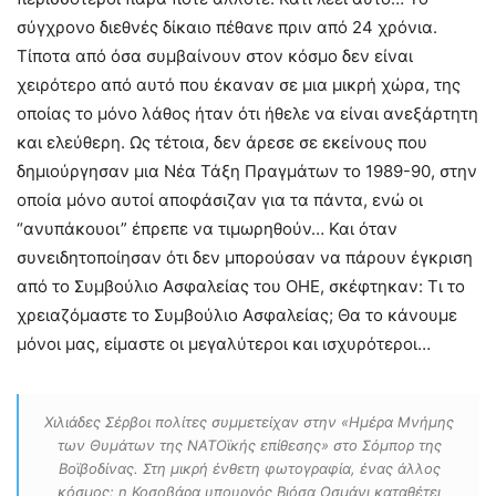
σύγχρονο διεθνές δίκαιο πέθανε πριν από 24 χρόνια.
Τίποτα από όσα συμβαίνουν στον κόσμο δεν είναι
χειρότερο από αυτό που έκαναν σε μια μικρή χώρα, της
οποίας το μόνο λάθος ήταν ότι ήθελε να είναι ανεξάρτητη
και ελεύθερη. Ως τέτοια, δεν άρεσε σε εκείνους που
δημιούργησαν μια Νέα Τάξη Πραγμάτων το 1989-90, στην
οποία μόνο αυτοί αποφάσιζαν για τα πάντα, ενώ οι
“ανυπάκουοι” έπρεπε να τιμωρηθούν… Και όταν
συνειδητοποίησαν ότι δεν μπορούσαν να πάρουν έγκριση
από το Συμβούλιο Ασφαλείας του ΟΗΕ, σκέφτηκαν: Τι το
χρειαζόμαστε το Συμβούλιο Ασφαλείας; Θα το κάνουμε
μόνοι μας, είμαστε οι μεγαλύτεροι και ισχυρότεροι…
Χιλιάδες Σέρβοι πολίτες συμμετείχαν στην «Ημέρα Μνήμης
των Θυμάτων της ΝΑΤΟϊκής επίθεσης» στο Σόμπορ της
Βοϊβοδίνας. Στη μικρή ένθετη φωτογραφία, ένας άλλος
κόσμος: η Κοσοβάρα υπουργός Βιόσα Οσμάνι καταθέτει