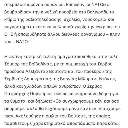
απεμπλουτισμένου ουρανίου. Επιπλέον, οι ΝΑΤΟϊκοί
βομβάρδισαν την κινεζική πρεσβεία στο Βελιγράδι, το
κτίριο της ραδιοτηλεόρασης, σχολεία, νοσοκομεία και
συγκροτήματα κατοικιών. Φυσικά χωρίς την έγκριση του
ΟΗΕ ή οποιουδήποτε άλλου διεθνούς οργανισμού – πλην
του… ΝΑΤΟ.
Η φετινή κεντρική τελετή πραγματοποιήθηκε στην πόλη
Σόμπορ της Βοϊβοδίνας, με τη συμμετοχή του Σέρβου
προέδρου Αλεξάνταρ Βούτσιτς και του προέδρου της
Σερβικής Δημοκρατίας της Βοσνίας Μίλοραντ Ντόντικ,
αλλά και χιλιάδων απλών ανθρώπων. Ο Σέρβος
Πατριάρχης Πορφύριος τέλεσε επιμνημόσυνη δέηση για
τα θύματα, και δήλωσε: «Θα συγχωρήσουμε εάν και όσο
μπορούμε, αλλά θα ξεχάσουμε μόνο εάν δεν υπάρχουμε
πια». Ακολούθησε η ομιλία του Βούτσιτς, της οποίας
παραθέτουμε χαρακτηριστικά αποσπάσματα παρακάτω.