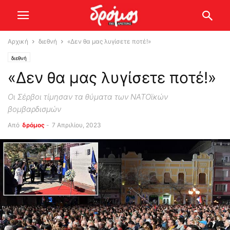
Αρχική
διεθνή
«Δεν θα μας λυγίσετε ποτέ!»
διεθνή
«Δεν θα μας λυγίσετε ποτέ!»
Οι Σέρβοι τίμησαν τα θύματα των ΝΑΤΟϊκών
βομβαρδισμών
Από
δρόμος
-
7 Απριλίου, 2023