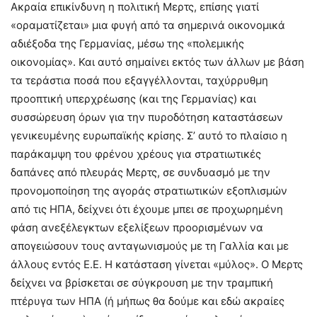
Ακραία επικίνδυνη η πολιτική Μερτς, επίσης γιατί
«οραματίζεται» μια φυγή από τα σημερινά οικονομικά
αδιέξοδα της Γερμανίας, μέσω της «πολεμικής
οικονομίας». Και αυτό σημαίνει εκτός των άλλων με βάση
τα τεράστια ποσά που εξαγγέλλονται, ταχύρρυθμη
προοπτική υπερχρέωσης (και της Γερμανίας) και
συσσώρευση όρων για την πυροδότηση καταστάσεων
γενικευμένης ευρωπαϊκής κρίσης. Σ’ αυτό το πλαίσιο η
παράκαμψη του φρένου χρέους για στρατιωτικές
δαπάνες από πλευράς Μερτς, σε συνδυασμό με την
προνομοποίηση της αγοράς στρατιωτικών εξοπλισμών
από τις ΗΠΑ, δείχνει ότι έχουμε μπει σε προχωρημένη
φάση ανεξέλεγκτων εξελίξεων προορισμένων να
απογειώσουν τους ανταγωνισμούς με τη Γαλλία και με
άλλους εντός Ε.Ε. Η κατάσταση γίνεται «μύλος». Ο Μερτς
δείχνει να βρίσκεται σε σύγκρουση με την τραμπική
πτέρυγα των ΗΠΑ (ή μήπως θα δούμε και εδώ ακραίες