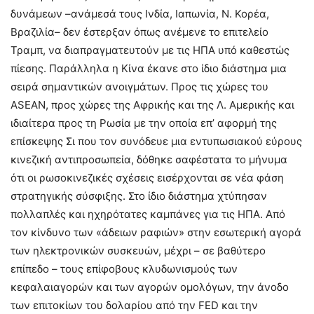
δυνάμεων –ανάμεσά τους Ινδία, Ιαπωνία, Ν. Κορέα,
Βραζιλία– δεν έστερξαν όπως ανέμενε το επιτελείο
Τραμπ, να διαπραγματευτούν με τις ΗΠΑ υπό καθεστώς
πίεσης. Παράλληλα η Κίνα έκανε στο ίδιο διάστημα μια
σειρά σημαντικών ανοιγμάτων. Προς τις χώρες του
ASEAN, προς χώρες της Αφρικής και της Λ. Αμερικής και
ιδιαίτερα προς τη Ρωσία με την οποία επ’ αφορμή της
επίσκεψης Σι που τον συνόδευε μια εντυπωσιακού εύρους
κινεζική αντιπροσωπεία, δόθηκε σαφέστατα το μήνυμα
ότι οι ρωσοκινεζικές σχέσεις εισέρχονται σε νέα φάση
στρατηγικής σύσφιξης. Στο ίδιο διάστημα χτύπησαν
πολλαπλές και ηχηρότατες καμπάνες για τις ΗΠΑ. Από
τον κίνδυνο των «άδειων ραφιών» στην εσωτερική αγορά
των ηλεκτρονικών συσκευών, μέχρι – σε βαθύτερο
επίπεδο – τους επίφοβους κλυδωνισμούς των
κεφαλαιαγορών και των αγορών ομολόγων, την άνοδο
των επιτοκίων του δολαρίου από την FED και την