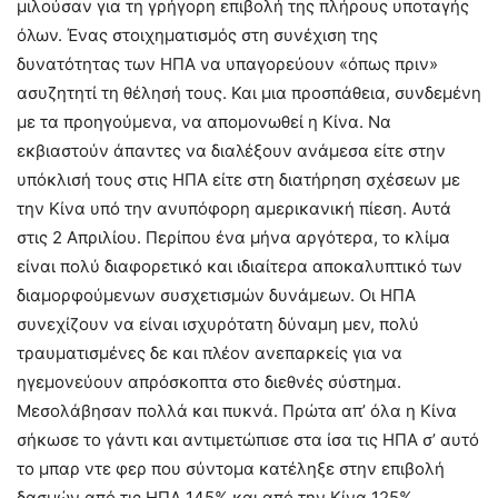
μιλούσαν για τη γρήγορη επιβολή της πλήρους υποταγής
όλων. Ένας στοιχηματισμός στη συνέχιση της
δυνατότητας των ΗΠΑ να υπαγορεύουν «όπως πριν»
ασυζητητί τη θέλησή τους. Και μια προσπάθεια, συνδεμένη
με τα προηγούμενα, να απομονωθεί η Κίνα. Να
εκβιαστούν άπαντες να διαλέξουν ανάμεσα είτε στην
υπόκλισή τους στις ΗΠΑ είτε στη διατήρηση σχέσεων με
την Κίνα υπό την ανυπόφορη αμερικανική πίεση. Αυτά
στις 2 Απριλίου. Περίπου ένα μήνα αργότερα, το κλίμα
είναι πολύ διαφορετικό και ιδιαίτερα αποκαλυπτικό των
διαμορφούμενων συσχετισμών δυνάμεων. Οι ΗΠΑ
συνεχίζουν να είναι ισχυρότατη δύναμη μεν, πολύ
τραυματισμένες δε και πλέον ανεπαρκείς για να
ηγεμονεύουν απρόσκοπτα στο διεθνές σύστημα.
Μεσολάβησαν πολλά και πυκνά. Πρώτα απ’ όλα η Κίνα
σήκωσε το γάντι και αντιμετώπισε στα ίσα τις ΗΠΑ σ’ αυτό
το μπαρ ντε φερ που σύντομα κατέληξε στην επιβολή
δασμών από τις ΗΠΑ 145% και από την Κίνα 125%.