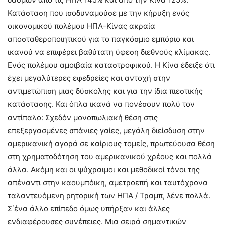
Κατάσταση που ισοδυναμούσε με την κήρυξη ενός
οικονομικού πολέμου ΗΠΑ-Κίνας ακραία
αποσταθεροποιητικού για το παγκόσμιο εμπόριο και
ικανού να επιφέρει βαθύτατη ύφεση διεθνούς κλίμακας.
Ενός πολέμου αμοιβαία καταστροφικού. Η Κίνα έδειξε ότι
έχει μεγαλύτερες εφεδρείες και αντοχή στην
αντιμετώπιση μιας δύσκολης και για την ίδια πιεστικής
κατάστασης. Και όπλα ικανά να πονέσουν πολύ τον
αντίπαλο: Σχεδόν μονοπωλιακή θέση στις
επεξεργασμένες σπάνιες γαίες, μεγάλη διείσδυση στην
αμερικανική αγορά σε καίριους τομείς, πρωτεύουσα θέση
στη χρηματοδότηση του αμερικανικού χρέους και πολλά
άλλα. Ακόμη και οι ψύχραιμοι και μεθοδικοί τόνοι της
απέναντι στην καουμπόικη, αμετροεπή και ταυτόχρονα
ταλαντευόμενη ρητορική των ΗΠΑ / Τραμπ, λένε πολλά.
Σ΄ένα άλλο επίπεδο όμως υπήρξαν και άλλες
ενδιαφέρουσες συνέπειες. Μια σειρά σημαντικών