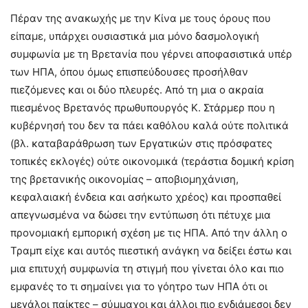
Πέραν της ανακωχής με την Κίνα με τους όρους που
είπαμε, υπάρχει ουσιαστικά μια μόνο δασμολογική
συμφωνία με τη Βρετανία που γέρνει αποφασιστικά υπέρ
των ΗΠΑ, όπου όμως επισπεύδουσες προσήλθαν
πιεζόμενες και οι δύο πλευρές. Από τη μια ο ακραία
πιεσμένος Βρετανός πρωθυπουργός Κ. Στάρμερ που η
κυβέρνησή του δεν τα πάει καθόλου καλά ούτε πολιτικά
(βλ. καταβαράθρωση των Εργατικών στις πρόσφατες
τοπικές εκλογές) ούτε οικονομικά (τεράστια δομική κρίση
της βρετανικής οικονομίας – αποβιομηχάνιση,
κεφαλαιακή ένδεια και ασήκωτο χρέος) και προσπαθεί
απεγνωσμένα να δώσει την εντύπωση ότι πέτυχε μια
προνομιακή εμπορική σχέση με τις ΗΠΑ. Από την άλλη ο
Τραμπ είχε και αυτός πιεστική ανάγκη να δείξει έστω και
μια επιτυχή συμφωνία τη στιγμή που γίνεται όλο και πιο
εμφανές το τι σημαίνει για το γόητρο των ΗΠΑ ότι οι
μεγάλοι παίκτες – σύμμαχοι και άλλοι πιο ενδιάμεσοι δεν