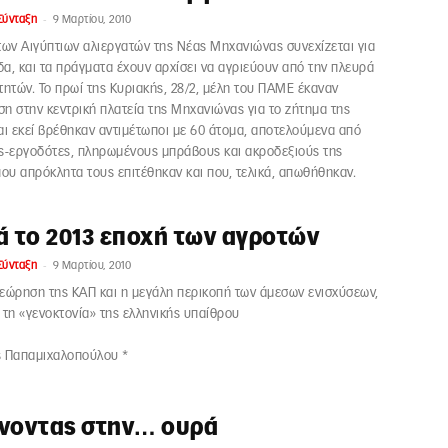
-
Σύνταξη
9 Μαρτίου, 2010
των Αιγύπτιων αλιεργατών της Νέας Μηχανιώνας συνεχίζεται για
α, και τα πράγματα έχουν αρχίσει να αγριεύουν από την πλευρά
τητών. Το πρωί της Κυριακής, 28/2, μέλη του ΠΑΜΕ έκαναν
η στην κεντρική πλατεία της Μηχανιώνας για το ζήτημα της
αι εκεί βρέθηκαν αντιμέτωποι με 60 άτομα, αποτελούμενα από
ς-εργοδότες, πληρωμένους μπράβους και ακροδεξιούς της
που απρόκλητα τους επιτέθηκαν και που, τελικά, απωθήθηκαν.
ά το 2013 εποχή των αγροτών
-
Σύνταξη
9 Μαρτίου, 2010
εώρηση της ΚΑΠ και η μεγάλη περικοπή των άμεσων ενισχύσεων,
 τη «γενοκτονία» της ελληνικής υπαίθρου
ς Παπαμιχαλοπούλου *
νοντας στην… ουρά