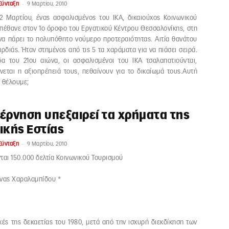
-
Σύνταξη
9 Μαρτίου, 2010
 2 Μαρτίου, ένας ασφαλισμένος του ΙΚΑ, δικαιούχος Κοινωνικού
πέθανε στον 1ο όροφο του Εργατικού Κέντρου Θεσσαλονίκης, στη
 να πάρει το πολυπόθητο νούμερο προτεραιότητας. Αιτία θανάτου
ρδιάς. Ήταν στημένος από τις 5 τα χαράματα για να πιάσει σειρά.
δα του 21ου αιώνα, οι ασφαλισμένοι του ΙΚΑ τσαλαπατιούνται,
εται η αξιοπρέπειά τους, πεθαίνουν για το δικαίωμά τους.Αυτή
 θέλουμε;
έρνηση υπεξαιρεί τα χρήματα της
ικής Εστίας
-
Σύνταξη
9 Μαρτίου, 2010
ται 150.000 δελτία Κοινωνικού Τουρισμού
ινας Χαραλαμπίδου *
χές της δεκαετίας του 1980, μετά από την ισχυρή διεκδίκηση των