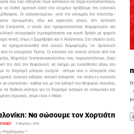
γονός που έχει οδηγήσει τους κατοίκους σε σειρά κινητοποιήσεων,
ου να δοθεί οριστική λύση στο οξυμένο πρόβλημα της ελλιπούς
ερίθαλψης. Οι αγανακτισμένοι –από την ολιγωρία της πολιτείας–
έχουν προχωρήσει, εδώ και αρκετούς μήνες, στη σύσταση
κής Επιτροπής, η οποία έχει πραγματοποιήσει διαμαρτυρίες και
 συλλογή υπογραφών συμπαράστασης και κοινή δράση με φορείς
ικρά νησιά, όπως η Σαμοθράκη και η Αλόννησος. Στο πλαίσιο αυτό,
ι να πραγματοποιηθεί από κοινού διαμαρτυρία, τις προσεχείς
 από το υπουργείο Υγείας. Οι κάτοικοι του νησιού ζητούν από την
είας, Μαριλίζα Ξενογιαννακοπούλου που, παρεμπιπτόντως, έλκει
ωγή της από την Κεφαλονιά, να σκύψει με ευαισθησία πάνω στο
n
με το διορισμό μόνιμου γιατρού –αίτημα που η υπουργός είχε
αρχικά, έχοντας εκδώσει σχετική απόφαση, την οποία εν συνεχεία
Ό
 να υλοποιήσει– καθώς και με την αλλαγή του θεσμικού πλαισίου,
υ να δοθούν κίνητρα για το διορισμό γιατρών σε νησιωτικές και
ένες περιοχές, όπως είναι η Ιθάκη.
E
λονίκη: Να σώσουμε τον Χορτιάτη
-
Σύνταξη
9 Μαρτίου, 2010
υ Ρηγόπουλου *