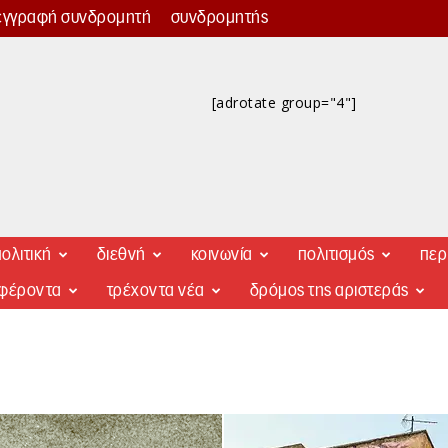
εγγραφή συνδρομητή
συνδρομητής
[adrotate group="4"]
ολιτική
διεθνή
κοινωνία
πολιτισμός
περ
αφέροντα
τρέχοντα νέα
δρόμος της αριστεράς