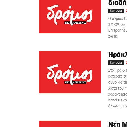
διαδ
Κοινωνία
Ο άγριος ξ
3/4/09, στ
Επιτροπής 
ζωής.
Ηράκλ
Κοινωνία
Στο Ηράκλε
κατεδάφισ
συνοικία τη
λίστα του 
χαρακτηρισ
παρά τις α
άλλων επι
Νέα Μ