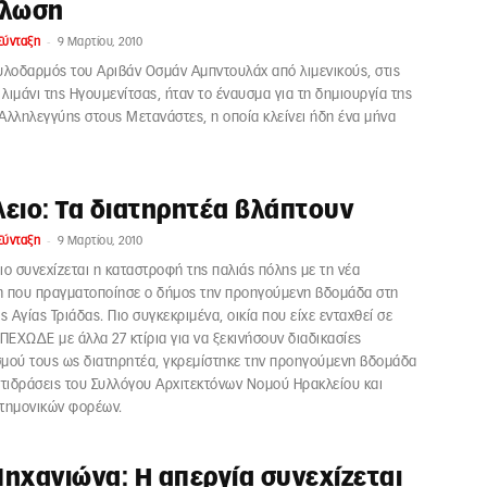
ήλωση
-
Σύνταξη
9 Μαρτίου, 2010
υλοδαρμός του Αριβάν Οσμάν Αμπντουλάχ από λιμενικούς, στις
ο λιμάνι της Ηγουμενίτσας, ήταν το έναυσμα για τη δημιουργία της
Αλληλεγγύης στους Μετανάστες, η οποία κλείνει ήδη ένα μήνα
ειο: Τα διατηρητέα βλάπτουν
-
Σύνταξη
9 Μαρτίου, 2010
ιο συνεχίζεται η καταστροφή της παλιάς πόλης με τη νέα
η που πραγματοποίησε ο δήμος την προηγούμενη βδομάδα στη
ς Αγίας Τριάδας. Πιο συγκεκριμένα, οικία που είχε ενταχθεί σε
ΥΠΕΧΩΔΕ με άλλα 27 κτίρια για να ξεκινήσουν διαδικασίες
μού τους ως διατηρητέα, γκρεμίστηκε την προηγούμενη βδομάδα
ντιδράσεις του Συλλόγου Αρχιτεκτόνων Νομού Ηρακλείου και
στημονικών φορέων.
ηχανιώνα: Η απεργία συνεχίζεται