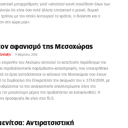
ιοικητική μεταρρύθμιση, γιατί «αποτελεί κοινή συνείδηση όλων των
ιτών ότι είναι όσο ποτέ άλλοτε επιτακτική η ριζική, δομική
 τρόπου με τον οποίο λειτουργεί το κράτος, η διοίκηση και η
ση στη χώρα μας».
τον αφανισμό της Μεσοχώρας
-
Σύνταξη
9 Μαρτίου, 2010
ς εκτροπής του Αχελώου αποτελεί το κατεξοχήν παράδειγμα της
ς περιβαλλοντικής παρέμβασης-καταστροφής, που επιχειρήθηκε
υτά τα έργα αντιτάσσονται οι κάτοικοι της Μεσοχώρας που έχουν
ό το Συμβούλιο της Επικρατείας την ακύρωση του ν. 3734/2009, με
ρυθμίζονται τα της αναγκαστικής απαλλοτρίωσης όλης της
(το μεγαλύτερο μέρος της προβλέπεται να κατακλυσθεί). Η
ης προσφυγής θα γίνει στις 15/3.
ενίτσα: Αντιρατσιστική