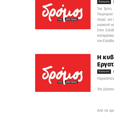
Κοινωνία
Την Τρίτη,
Τουρισμού 
σειρά, για
ανακοπή κα
Στην Ελλά
καταρρακών
την Ελλάδα
Η κυβ
Εργατ
Κοινωνία
Περικόπτον
Της Δέσπο
Από τις αρ