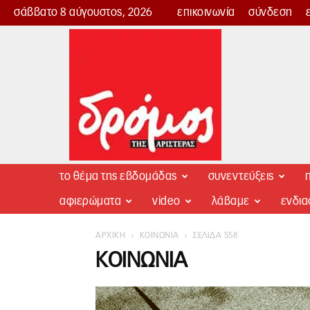
σάββατο 8 αύγουστος, 2026
επικοινωνία
σύνδεση
Δρόμος
της
Αριστεράς
το θέμα της εβδομάδας
συνεντεύξεις
π
αφιερώματα
video
λάβαμε
ενδι
ΑΡΧΙΚΉ
ΚΟΙΝΩΝΊΑ
ΣΕΛΊΔΑ 558
ΚΟΙΝΩΝΊΑ