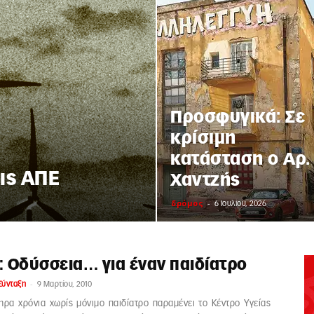
Προσφυγικά: Σε
κρίσιμη
κατάσταση ο Αρ.
ις ΑΠΕ
Χαντζής
δρόμος
-
6 Ιουλίου, 2026
: Οδύσσεια… για έναν παιδίατρο
-
Σύνταξη
9 Μαρτίου, 2010
ρα χρόνια χωρίς μόνιμο παιδίατρο παραμένει το Κέντρο Υγείας