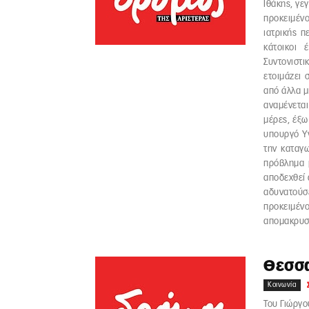
Ιθάκης, γε
προκειμέν
ιατρικής π
κάτοικοι 
Συντονιστι
ετοιμάζει
από άλλα μ
αναμένετα
μέρες, έξω
υπουργό Υγ
την καταγ
πρόβλημα 
αποδεχθεί 
αδυνατούσε
προκειμένο
απομακρυσμ
Θεσσα
Κοινωνία
Του Γιώργο