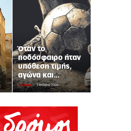
Όταν το
ποδόσφαιρο ήταν
υπόθεση τιμής,
αγώνα και...
δρόμος
-
3 Ιουλίου, 2026