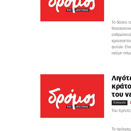
Το δάσος τ
Θεσσαλονίκ
ανθρώπους.
κραυγαετού
φυτών. Είν
ακόμη σήμ
Λιγότ
κράτο
του ν
Κοινωνία
Του Χρήστ
Το πρόγραμ