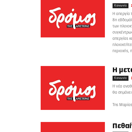
Κοινωνία
Η απεργία 
8η εβδομάδ
των πλοιοκ
συγκέντρωσ
απεργίας κ
πλοιοκτήτε
περιοχής, 
Η μετ
Κοινωνία
Η νέα αναθ
θα σημάνει
Της Μαρία
Πεθαί