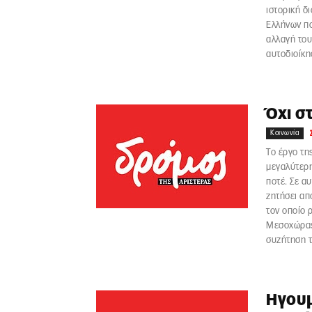
ιστορική δ
Ελλήνων πολ
αλλαγή του
αυτοδιοίκη
Όχι σ
Κοινωνία
Τo έργo τη
μεγαλύτερη
ποτέ. Σε α
ζητήσει απ
τον οποίο 
Μεσοχώρας 
συζήτηση τ
Ηγουμ