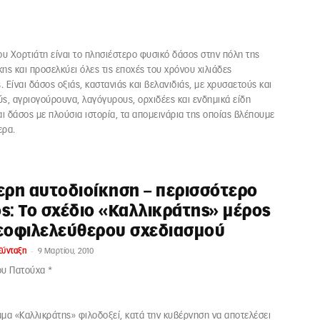
ου Χορτιάτη είναι το πλησιέστερο φυσικό δάσος στην πόλη της
ης και προσελκύει όλες τις εποχές του χρόνου χιλιάδες
 Είναι δάσος οξιάς, καστανιάς και βελανιδιάς, με χρυσαετούς και
ς, αγριογούρουνα, λαγόγυρους, ορχιδέες και ενδημικά είδη
αι δάσος με πλούσια ιστορία, τα απομεινάρια της οποίας βλέπουμε
ερα.
ερη αυτοδιοίκηση – περισσότερο
ς: Το σχέδιο «Καλλικράτης» μέρος
εοφιλελεύθερου σχεδιασμού
-
Σύνταξη
9 Μαρτίου, 2010
ου Πατούχα *
μα «Καλλικράτης» φιλοδοξεί, κατά την κυβέρνηση να αποτελέσει