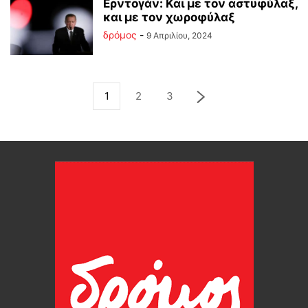
Ερντογάν: Και με τον αστυφύλαξ,
και με τον χωροφύλαξ
δρόμος
-
9 Απριλίου, 2024
1
2
3