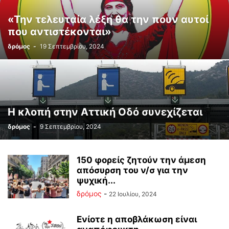
«Την τελευταία λέξη θα την πουν αυτοί
που αντιστέκονται»
δρόμος
-
19 Σεπτεμβρίου, 2024
Η κλοπή στην Αττική Οδό συνεχίζεται
δρόμος
-
9 Σεπτεμβρίου, 2024
150 φορείς ζητούν την άμεση
απόσυρση του ν/σ για την
ψυχική...
δρόμος
-
22 Ιουλίου, 2024
Ενίοτε η αποβλάκωση είναι