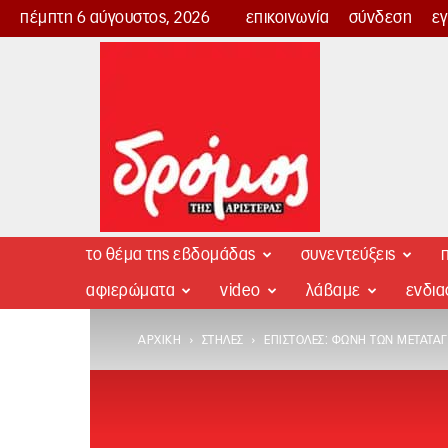
πέμπτη 6 αύγουστος, 2026
επικοινωνία
σύνδεση
ε
Δρόμος
της
Αριστεράς
το θέμα της εβδομάδας
συνεντεύξεις
π
αφιερώματα
video
λάβαμε
ενδι
ΑΡΧΙΚΉ
ΣΤΉΛΕΣ
ΕΠΙΣΤΟΛΈΣ: ΦΩΝΉ ΤΩΝ ΜΕΤΑΤΑ