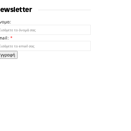
ewsletter
νομα:
mail:
*
Εγγραφή