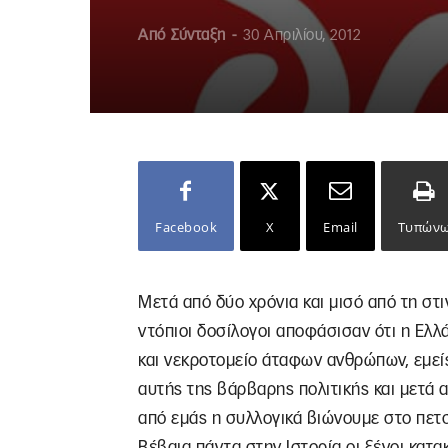
Από
Σύνταξη
-
30 Απριλίου, 2012
Facebook
X
Email
Τυπών
Μετά από δύο χρόνια και μισό από τη στι
ντόπιοι δοσίλογοι αποφάσισαν ότι η Ελλ
και νεκροτομείο άταφων ανθρώπων, εμεί
αυτής της βάρβαρης πολιτικής και μετά α
από εμάς η συλλογικά βιώνουμε στο πετ
Βέβαια πάντα στην Ιστορία οι ξένοι κατακ