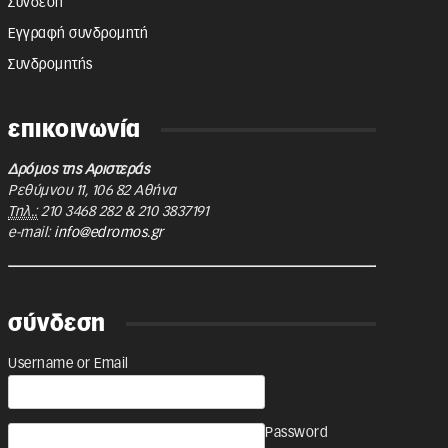
Σύνδεση
Εγγραφή συνδρομητή
Συνδρομητής
επικοινωνία
Δρόμος της Αριστεράς
Ρεθύμνου 11
,
106 82
Αθήνα
Τηλ.:
210 3468 282
&
210 3837191
e-mail:
info@edromos.gr
σύνδεση
Username or Email
Password