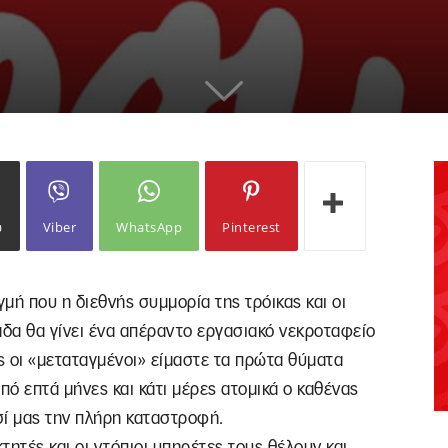
ω
Viber
WhatsApp
Pinterest
γμή που η διεθνής συμμορία της τρόικας και οι
άδα θα γίνει ένα απέραντο εργασιακό νεκροταφείο
ς οι «μεταταγμένοι» είμαστε τα πρώτα θύματα
πό επτά μήνες και κάτι μέρες ατομικά ο καθένας
σί μας την πλήρη καταστροφή.
τητές και οι ντόπιοι υπηρέτες τους θέλουν και