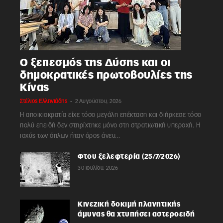
Ο ξεπεσμός της Δύσης και οι
δημοκρατικές πρωτοβουλίες της
Κίνας
-
Στέλιος Ελληνιάδης
2 Αυγούστου, 2026
Η αποικιοκρατία είχε τόσο μεγάλη επέκταση και διήρκεσε τόσο
πολύ επειδή δεν στηρίχτηκε μόνο στη στρατιωτική υπεροχή. Η
ισχύς των όπλων ήταν όρος άνευ...
Φτου ξελεφτερία (25/7/2026)
30 Ιουλίου, 2026
Κινεζική δοκιμή πλανητικής
άμυνας θα χτυπήσει αστεροειδή