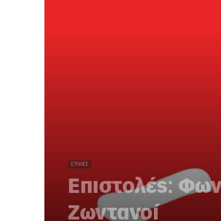
ΣΤΉΛΕΣ
Επιστολές: Φων
Ζωντανοί