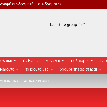
γγραφή συνδρομητή
συνδρομητής
[adrotate group="4"]
ολιτική
διεθνή
κοινωνία
πολιτισμός
περ
αφέροντα
τρέχοντα νέα
δρόμος της αριστεράς
ΓΜΈΝΩΝ. ΕΊΜΑΣΤΕ ΑΚΌΜΑ ΖΩΝΤΑΝΟΊ