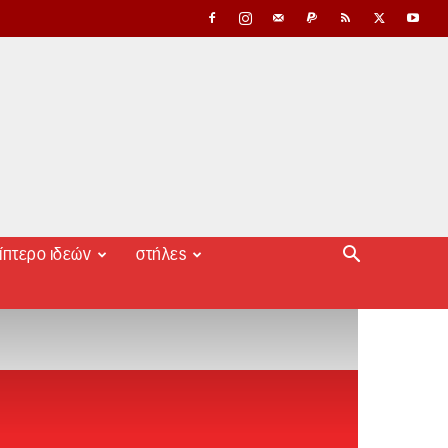
ίπτερο ιδεών
στήλες