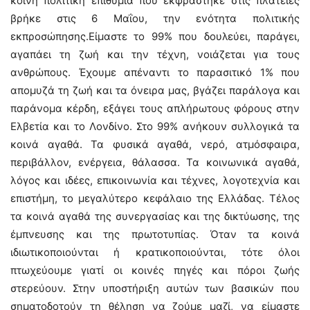
κοινή πολιτική επιθυμία που εκφράστηκε στις πλατείες
βρήκε στις 6 Μαΐου, την ενότητα πολιτικής
εκπροσώπησης.Είμαστε το 99% που δουλεύει, παράγει,
αγαπάει τη ζωή και την τέχνη, νοιάζεται για τους
ανθρώπους. Έχουμε απέναντι το παρασιτικό 1% που
απομυζά τη ζωή και τα όνειρα μας, βγάζει παράλογα και
παράνομα κέρδη, εξάγει τους απλήρωτους φόρους στην
Ελβετία και το Λονδίνο. Στο 99% ανήκουν συλλογικά τα
κοινά αγαθά. Τα φυσικά αγαθά, νερό, ατμόσφαιρα,
περιβάλλον, ενέργεια, θάλασσα. Τα κοινωνικά αγαθά,
λόγος και ιδέες, επικοινωνία και τέχνες, λογοτεχνία και
επιστήμη, το μεγαλύτερο κεφάλαιο της Ελλάδας. Τέλος
τα κοινά αγαθά της συνεργασίας και της δικτύωσης, της
έμπνευσης και της πρωτοτυπίας. Όταν τα κοινά
ιδιωτικοποιούνται ή κρατικοποιούνται, τότε όλοι
πτωχεύουμε γιατί οι κοινές πηγές και πόροι ζωής
στερεύουν. Στην υποστήριξη αυτών των βασικών που
σηματοδοτούν τη θέληση να ζούμε μαζί, να είμαστε