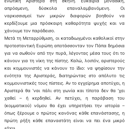
ενωτική Αριστερά στη σκηνή. Ευκαιρία μοναδική,
απρόσμενη, δύσκολα επαναλαμβανόμενη. Οι
ναρκισσισμοί των μικρών διαφορών βοηθούν να
κερδίζουμε μια πρόσκαιρη καθαρότητα ψυχής και να
χάνουμε τον παράδεισο.
Μετά τη Μεταρρύθμιση, οι καταδιωγμένοι καθολικοί στην
προτεσταντική Ευρώπη αποτάσσονταν τον Πάπα δημόσια
για να σωθούν από την πυρά, λέγοντας μέσα τους ότι το
κάνουν για τη νίκη της πίστης. Καλώ, λοιπόν, αριστερούς
και κομμουνιστές να κάνουν το ίδιο: να ψηφίσουν την
ενότητα της Αριστεράς, διατηρώντας στο απόλυτο τις
κομμουνιστικές τους πίστεις. Αν το εγχείρημα αποτύχει, η
Αριστερά θα ’ναι πάλι στη γωνία και τίποτα δεν θα ’χει
χαθεί – ή κερδηθεί. Αν πετύχει, η παράβαση του
(κομματικού) νόμου θα έχει υπηρετήσει την ιστορία –
όπως ξέρουμε ο πρώτος κανόνας κάθε επανάστασης, η
πρώτη ρήξη κάθε επαναστάτη είναι να πει ένα μικρό
«όχι».