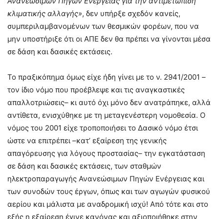
Ανανεώσιμων Πηγών Ενέργειας για την αντιμετώπιση
κλιματικής αλλαγής»
, δεν υπήρξε σχεδόν κανείς,
συμπεριλαμβανομένων των θεσμικών φορέων, που να
μην υποστήριξε ότι οι ΑΠΕ δεν θα πρέπει να γίνονται μέσα
σε δάση και δασικές εκτάσεις.
Το πραξικόπημα όμως είχε ήδη γίνει με το ν. 2941/2001 –
τον ίδιο νόμο που προέβλεψε και τις αναγκαστικές
απαλλοτριώσεις– κι αυτό όχι μόνο δεν ανατράπηκε, αλλά
αντίθετα, ενισχύθηκε με τη μεταγενέστερη νομοθεσία. Ο
νόμος του 2001 είχε τροποποιήσει το Δασικό νόμο έτσι
ώστε να επιτρέπει –κατ’ εξαίρεση της γενικής
απαγόρευσης για λόγους προστασίας– την εγκατάσταση
σε δάση και δασικές εκτάσεις, των σταθμών
ηλεκτροπαραγωγής Ανανεώσιμων Πηγών Ενέργειας και
των συνοδών τους έργων, όπως και των αγωγών φυσικού
αερίου και μάλιστα με αναδρομική ισχύ! Από τότε και στο
εξής η εξαίρεση έγινε κανόνας και αξιοποιήθηκε στην