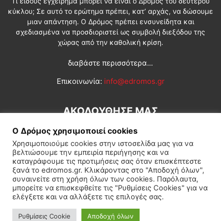
Τι είδους εγχείρημα μπορεί να είναι ο Δρόμος του δεύτερου
κύκλου; Σε αυτό το ερώτημα πρέπει, κατ’ αρχάς, να δώσουμε
μιαν απάντηση. Ο Δρόμος πρέπει ενσυνείδητα και
σχεδιασμένα να προσδιοριστεί ως συμβολή διεξόδου της
χώρας από την καθολική κρίση.
διαβάστε περισσότερα...
Επικοινωνία:
info@edromos.gr
ΑΚΟΛΟΥΘΗΣΕ ΜΑΣ
Ο Δρόμος χρησιμοποιεί cookies
Χρησιμοποιούμε cookies στην ιστοσελίδα μας για να
βελτιώσουμε την εμπειρία περιήγησης και να
καταγράφουμε τις προτιμήσεις σας όταν επισκέπτεστε
ξανά το edromos.gr. Κλικάροντας στο "Αποδοχή όλων",
συναινείτε στη χρήση όλων των cookies. Παρόλαυτα,
Εγγραφή συνδρομητή
Πολιτική
Διεθνή
Κοινωνία
μπορείτε να επισκεφθείτε τις "Ρυθμίσεις Cookies" για να
ελέγξετε και να αλλάξετε τις επιλογές σας.
Πολιτισμός
Αφιερώματα
Ρυθμίσεις Cookie
Αποδοχή όλων