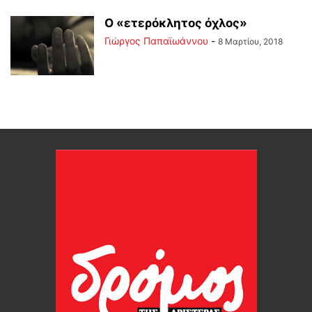
Ο «ετερόκλητος όχλος»
Γιώργος Παπαϊωάννου
-
8 Μαρτίου, 2018