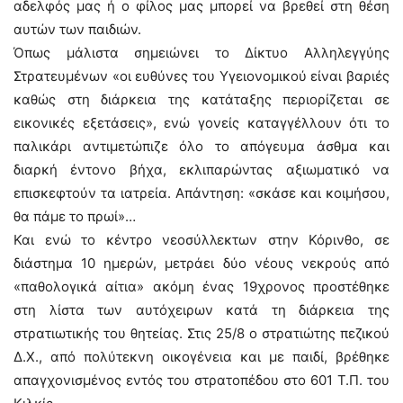
αδελφός μας ή ο φίλος μας μπορεί να βρεθεί στη θέση
αυτών των παιδιών.
Όπως μάλιστα σημειώνει το Δίκτυο Αλληλεγγύης
Στρατευμένων «οι ευθύνες του Υγειονομικού είναι βαριές
καθώς στη διάρκεια της κατάταξης περιορίζεται σε
εικονικές εξετάσεις», ενώ γονείς καταγγέλλουν ότι το
παλικάρι αντιμετώπιζε όλο το απόγευμα άσθμα και
διαρκή έντονο βήχα, εκλιπαρώντας αξιωματικό να
επισκεφτούν τα ιατρεία. Απάντηση: «σκάσε και κοιμήσου,
θα πάμε το πρωί»…
Και ενώ το κέντρο νεοσύλλεκτων στην Κόρινθο, σε
διάστημα 10 ημερών, μετράει δύο νέους νεκρούς από
«παθολογικά αίτια» ακόμη ένας 19χρονος προστέθηκε
στη λίστα των αυτόχειρων κατά τη διάρκεια της
στρατιωτικής του θητείας. Στις 25/8 ο στρατιώτης πεζικού
Δ.Χ., από πολύτεκνη οικογένεια και με παιδί, βρέθηκε
απαγχονισμένος εντός του στρατοπέδου στο 601 Τ.Π. του