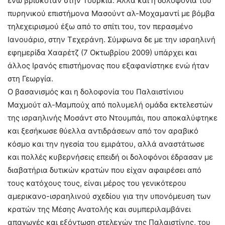
ενώ βρισκόταν στην Τουρκία. Αλλά και η δολοφονία του
πυρηνικού επιστήμονα Μασούντ αλ-Μοχαμαντί με βόμβα
τηλεχειρισμού έξω από το σπίτι του, τον περασμένο
Ιανουάριο, στην Τεχεράνη. Σύμφωνα δε με την ισραηλινή
εφημερίδα Χααρέτζ (7 Οκτωβρίου 2009) υπάρχει και
άλλος Ιρανός επιστήμονας που εξαφανίστηκε ενώ ήταν
στη Γεωργία.
Ο βασανισμός και η δολοφονία του Παλαιστίνιου
Μαχμούτ αλ-Μαμπούχ από πολυμελή ομάδα εκτελεστών
της ισραηλινής Μοσάντ στο Ντουμπάι, που αποκαλύφτηκε
και ξεσήκωσε θύελλα αντιδράσεων από τον αραβικό
κόσμο και την ηγεσία του εμιράτου, αλλά αναστάτωσε
και πολλές κυβερνήσεις επειδή οι δολοφόνοι έδρασαν με
διαβατήρια δυτικών κρατών που είχαν αφαιρέσει από
τους κατόχους τους, είναι μέρος του γενικότερου
αμερικανο-ισραηλινού σχεδίου για την υπονόμευση των
κρατών της Μέσης Ανατολής και συμπεριλαμβάνει
απαγωγές και εξόντωση στελεχών της Παλαιστίνης, του