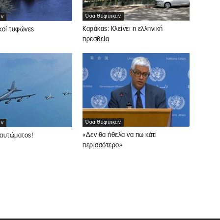
Όσα Θάφτηκαν
αν
Καράκας: Κλείνει η ελληνική
κοί τυφώνες
πρεσβεία
Όσα Θάφτηκαν
αν
«Δεν θα ήθελα να πω κάτι
αυτώματος!
περισσότερο»