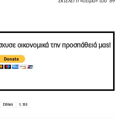
εκτελεί η «σειρά» του ’69
σχυσε οικονομικά την προσπάθειά μας!
Στήλες
τ. 133