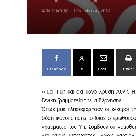
Από
Σύνταξη
-
1 Οκτωβρίου, 2012
Facebook
X
Email
Τυπών
Αίμα, Τιμή και όχι μόνο Χρυσή Αυγή. Η
Γενική Γραμματεία της κυβέρνησης.
Όπως μας πληροφόρησαν οι έγκυροι τη
δόση ικανοποίησης, ο ίδιος ο πρωθυπο
γραμματέα του Υπ. Συμβουλίου νομοθετ
για όσους μετανάστες «χωρίς χαρτιά» 