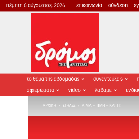
πέμπτη 6 αύγουστος, 2026
επικοινωνία
σύνδεση
ε
Δρόμος
της
Αριστεράς
το θέμα της εβδομάδας
συνεντεύξεις
π
αφιερώματα
video
λάβαμε
ενδι
ΑΡΧΙΚΉ
ΣΤΉΛΕΣ
ΑΊΜΑ – ΤΙΜΉ – ΚΑΙ ΤΙ;