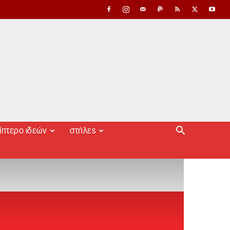
ίπτερο ιδεών
στήλες