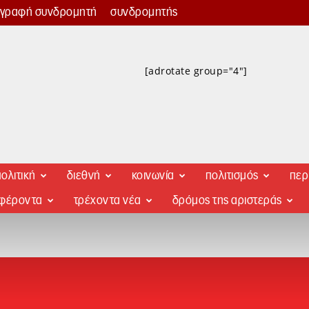
γγραφή συνδρομητή
συνδρομητής
[adrotate group="4"]
ολιτική
διεθνή
κοινωνία
πολιτισμός
περ
αφέροντα
τρέχοντα νέα
δρόμος της αριστεράς