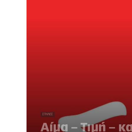
ΣΤΉΛΕΣ
Αίμα – Τιμή – και