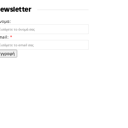
ewsletter
νομα:
mail:
*
Εγγραφή