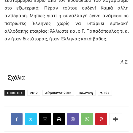
εκατομμύρια ευρώ από τον προσωπικό του λογαριασμό
στο εξωτερικό; Πέραν τούτου ουδέν! Καμιά άλλη
αντίδραση. Μήπως γιατί η συναλλαγή έγινε ανάμεσα σε
πατριώτες Έλληνες χωρίς να υπάρξει εμπλοκή
αλλοδαπής εταιρίας; Άλλωστε και ο Γ. Παπαδόπουλος τι κι
αν ήταν δικτάτορας, ήταν Έλληνας κατά βάθος.
Λ.Σ.
Σχόλια
ΕΤΙΚΕΤΕΣ
2012
Αύγουστος 2012
Πολιτικη
τ. 127