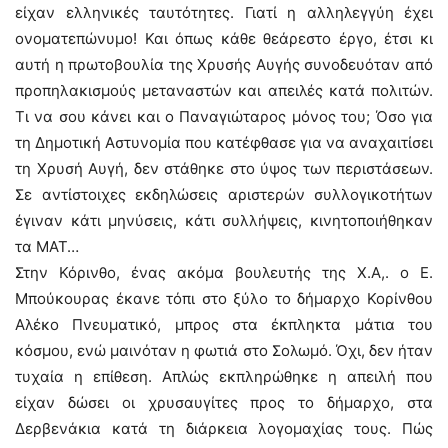
είχαν ελληνικές ταυτότητες. Γιατί η αλληλεγγύη έχει
ονοματεπώνυμο! Και όπως κάθε θεάρεστο έργο, έτσι κι
αυτή η πρωτοβουλία της Χρυσής Αυγής συνοδευόταν από
προπηλακισμούς μεταναστών και απειλές κατά πολιτών.
Τι να σου κάνει και ο Παναγιώταρος μόνος του; Όσο για
τη Δημοτική Αστυνομία που κατέφθασε για να αναχαιτίσει
τη Χρυσή Αυγή, δεν στάθηκε στο ύψος των περιστάσεων.
Σε αντίστοιχες εκδηλώσεις αριστερών συλλογικοτήτων
έγιναν κάτι μηνύσεις, κάτι συλλήψεις, κινητοποιήθηκαν
τα ΜΑΤ…
Στην Κόρινθο, ένας ακόμα βουλευτής της Χ.Α,. ο Ε.
Μπούκουρας έκανε τόπι στο ξύλο το δήμαρχο Κορίνθου
Αλέκο Πνευματικό, μπρος στα έκπληκτα μάτια του
κόσμου, ενώ μαινόταν η φωτιά στο Σολωμό. Όχι, δεν ήταν
τυχαία η επίθεση. Απλώς εκπληρώθηκε η απειλή που
είχαν δώσει οι χρυσαυγίτες προς το δήμαρχο, στα
Δερβενάκια κατά τη διάρκεια λογομαχίας τους. Πώς