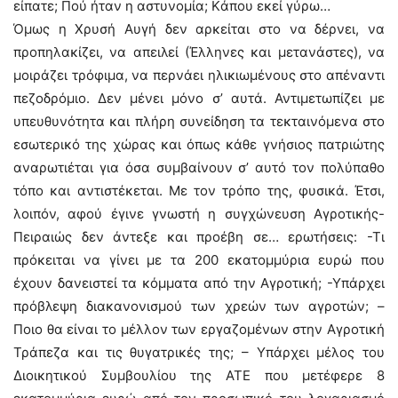
είπατε; Πού ήταν η αστυνομία; Kάπου εκεί γύρω…
Όμως η Χρυσή Αυγή δεν αρκείται στο να δέρνει, να
προπηλακίζει, να απειλεί (Έλληνες και μετανάστες), να
μοιράζει τρόφιμα, να περνάει ηλικιωμένους στο απέναντι
πεζοδρόμιο. Δεν μένει μόνο σ’ αυτά. Αντιμετωπίζει με
υπευθυνότητα και πλήρη συνείδηση τα τεκταινόμενα στο
εσωτερικό της χώρας και όπως κάθε γνήσιος πατριώτης
αναρωτιέται για όσα συμβαίνουν σ’ αυτό τον πολύπαθο
τόπο και αντιστέκεται. Με τον τρόπο της, φυσικά. Έτσι,
λοιπόν, αφού έγινε γνωστή η συγχώνευση Αγροτικής-
Πειραιώς δεν άντεξε και προέβη σε… ερωτήσεις: -Τι
πρόκειται να γίνει με τα 200 εκατομμύρια ευρώ που
έχουν δανειστεί τα κόμματα από την Αγροτική; -Υπάρχει
πρόβλεψη διακανονισμού των χρεών των αγροτών; –
Ποιο θα είναι το μέλλον των εργαζομένων στην Αγροτική
Τράπεζα και τις θυγατρικές της; – Υπάρχει μέλος του
Διοικητικού Συμβουλίου της ΑΤΕ που μετέφερε 8