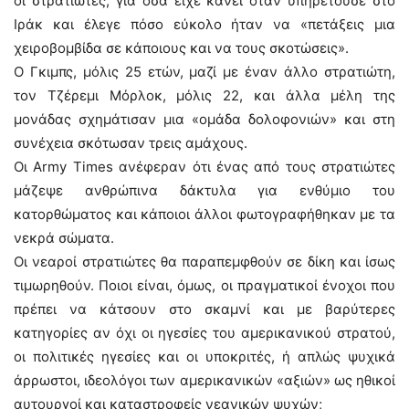
οι στρατιώτες, για όσα είχε κάνει όταν υπηρετούσε στο
Ιράκ και έλεγε πόσο εύκολο ήταν να «πετάξεις μια
χειροβομβίδα σε κάποιους και να τους σκοτώσεις».
Ο Γκιμπς, μόλις 25 ετών, μαζί με έναν άλλο στρατιώτη,
τον Τζέρεμι Μόρλοκ, μόλις 22, και άλλα μέλη της
μονάδας σχημάτισαν μια «ομάδα δολοφονιών» και στη
συνέχεια σκότωσαν τρεις αμάχους.
Οι Army Times ανέφεραν ότι ένας από τους στρατιώτες
μάζεψε ανθρώπινα δάκτυλα για ενθύμιο του
κατορθώματος και κάποιοι άλλοι φωτογραφήθηκαν με τα
νεκρά σώματα.
Οι νεαροί στρατιώτες θα παραπεμφθούν σε δίκη και ίσως
τιμωρηθούν. Ποιοι είναι, όμως, οι πραγματικοί ένοχοι που
πρέπει να κάτσουν στο σκαμνί και με βαρύτερες
κατηγορίες αν όχι οι ηγεσίες του αμερικανικού στρατού,
οι πολιτικές ηγεσίες και οι υποκριτές, ή απλώς ψυχικά
άρρωστοι, ιδεολόγοι των αμερικανικών «αξιών» ως ηθικοί
αυτουργοί και καταστροφείς νεανικών ψυχών;