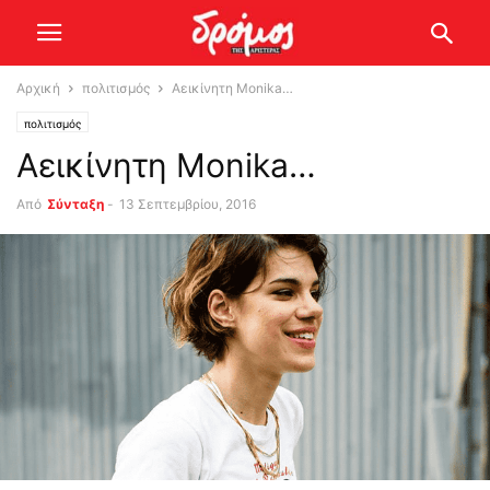
Αρχική
πολιτισμός
Αεικίνητη Monika…
πολιτισμός
Αεικίνητη Monika…
Από
Σύνταξη
-
13 Σεπτεμβρίου, 2016