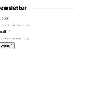
ewsletter
νομα:
mail:
*
Εγγραφή