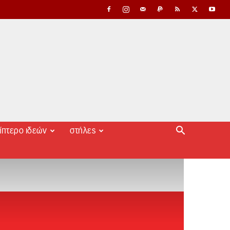
ίπτερο ιδεών
στήλες