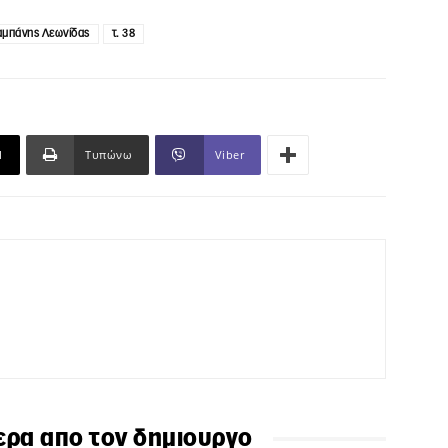
αμπάνης Λεωνίδας
τ. 38
l
Τυπώνω
Viber
ερα απο τον δημιουργο