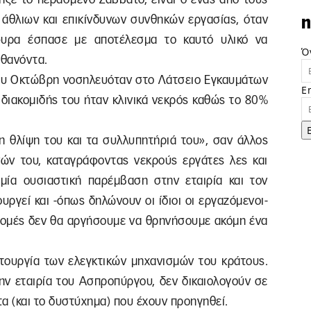
άθλιων και επικίνδυνων συνθηκών εργασίας, όταν
n
φυρα έσπασε με αποτέλεσμα το καυτό υλικό να
Ό
 θανόντα.
 του Οκτώβρη νοσηλευόταν στο Λάτσειο Εγκαυμάτων
E
 διακομιδής του ήταν κλινικά νεκρός καθώς το 80%
τη θλίψη του και τα συλλυπητήριά του», σαν άλλος
νών του, καταγράφοντας νεκρούς εργάτες λες και
αμία ουσιαστική παρέμβαση στην εταιρία και τον
ουργεί και -όπως δηλώνουν οι ίδιοι οι εργαζόμενοι-
οδομές δεν θα αργήσουμε να θρηνήσουμε ακόμη ένα
ιτουργία των ελεγκτικών μηχανισμών του κράτους.
την εταιρία του Ασπροπύργου, δεν δικαιολογούν σε
α (και το δυστύχημα) που έχουν προηγηθεί.