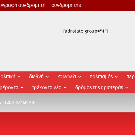
εγγραφή συνδρομητή
συνδρομητής
[adrotate group="4"]
ολιτική
διεθνή
κοινωνία
πολιτισμός
περ
αφέροντα
τρέχοντα νέα
δρόμος της αριστεράς
ΕΙ Η ΖΩΉ ΤΟΥ ΕΡΓΆΤΗ