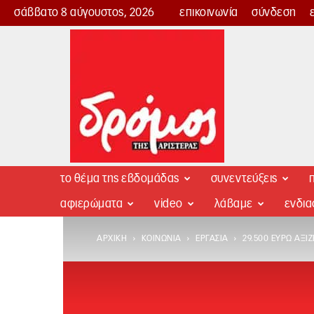
σάββατο 8 αύγουστος, 2026
επικοινωνία
σύνδεση
Δρόμος
της
Αριστεράς
το θέμα της εβδομάδας
συνεντεύξεις
π
αφιερώματα
video
λάβαμε
ενδι
ΑΡΧΙΚΉ
ΚΟΙΝΩΝΊΑ
ΕΡΓΑΣΊΑ
29.500 ΕΥΡΏ ΑΞΊΖ