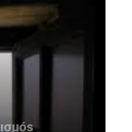
νισμός