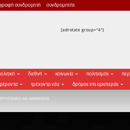
γγραφή συνδρομητή
συνδρομητής
[adrotate group="4"]
ολιτική
διεθνή
κοινωνία
πολιτισμός
περ
αφέροντα
τρέχοντα νέα
δρόμος της αριστεράς
ΑΤΡΙΩΤΙΣΜΌΣ ΚΑΙ ΔΙΕΘΝΙΣΜΌΣ