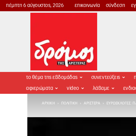
πέμπτη 6 αύγουστος, 2026
επικοινωνία
σύνδεση
ε
Δρόμος
της
Αριστεράς
το θέμα της εβδομάδας
συνεντεύξεις
π
αφιερώματα
video
λάβαμε
ενδι
ΑΡΧΙΚΉ
ΠΟΛΙΤΙΚΉ
ΑΡΙΣΤΕΡΆ
ΕΥΡΩΕΚΛΟΓΈΣ: Π