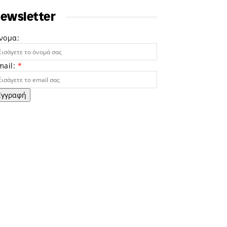
ewsletter
νομα:
mail:
*
Εγγραφή