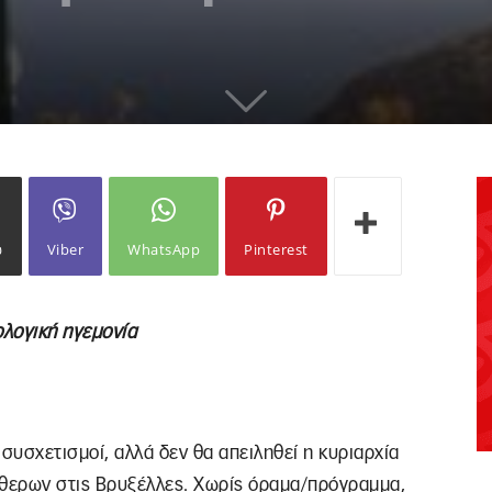
ω
Viber
WhatsApp
Pinterest
ολογική ηγεμονία
συσχετισμοί, αλλά δεν θα απειληθεί η κυριαρχία
ύθερων στις Βρυξέλλες. Χωρίς όραμα/πρόγραμμα,