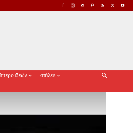
ίπτερο ιδεών
στήλες