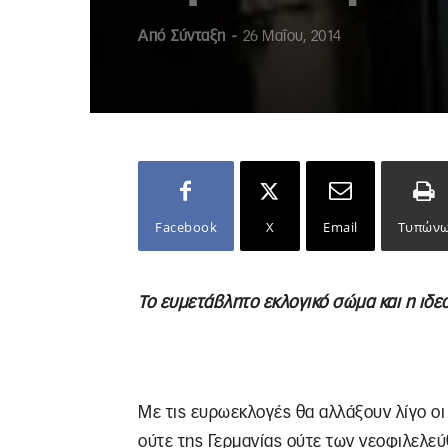
Από
Σύνταξη
-
26 Μαΐου, 2014
Facebook
X
Email
Τυπών
Το ευμετάβλητο εκλογικό σώμα και η ιδε
Με τις ευρωεκλογές θα αλλάξουν λίγο οι 
ούτε της Γερμανίας ούτε των νεοφιλελε