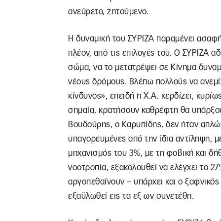
ανεύρετο, ζητούμενο.
Η δυναμική του ΣΥΡΙΖΑ παραμένει ασαφής
πλέον, από τις επιλογές του. Ο ΣΥΡΙΖΑ 
σώμα, να το μετατρέψει σε Κίνημα δυν
νέους δρόμους. Βλέπω πολλούς να ανεμί
κίνδυνος», επειδή η Χ.Α. κερδίζει, κυρίω
σημαία, κρατήσουν καθρέφτη θα υπάρξου
Βουδούρης, ο Καρυπίδης, δεν ήταν απλώ
υπαγορευμένες από την ίδια αντίληψη, μ
μηχανισμός του 3%, με τη φοβική και δ
νοοτροπία, εξακολουθεί να ελέγχει το 27%
αργοπεθαίνουν – υπάρχει και ο ξαφνικός
εξαϋλωθεί εις τα εξ ων συνετέθη.