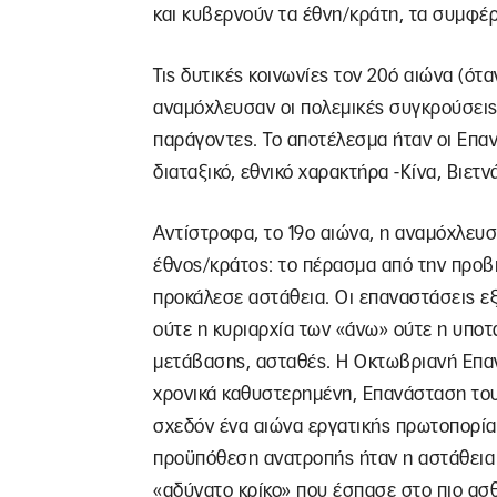
και κυβερνούν τα έθνη/κράτη, τα συμφέ
Τις δυτικές κοινωνίες τον 20ό αιώνα (ότ
αναμόχλευσαν οι πολεμικές συγκρούσεις
παράγοντες. Το αποτέλεσμα ήταν οι Επαν
διαταξικό, εθνικό χαρακτήρα -Κίνα, Βιετν
Αντίστροφα, το 19ο αιώνα, η αναμόχλευση
έθνος/κράτος: το πέρασμα από την προβ
προκάλεσε αστάθεια. Οι επαναστάσεις ε
ούτε η κυριαρχία των «άνω» ούτε η υποτ
μετάβασης, ασταθές. Η Οκτωβριανή Επανά
χρονικά καθυστερημένη, Επανάσταση του 
σχεδόν ένα αιώνα εργατικής πρωτοπορίας
προϋπόθεση ανατροπής ήταν η αστάθεια 
«αδύνατο κρίκο» που έσπασε στο πιο ασθε