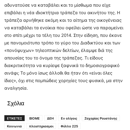
αδυνατούσε να καταβάλει και το μίσθωμα που είχε
επιβάλει η νέα ιδιοκτήτρια τράπεζα του ακινήτου της. Η
τράπεζα αρνήθηκε ακόμη και το αίτημα της οικογένειας
να καταβάλει τα ενοίκια που οφείλει ώστε να παραμείνει
στο σπίτι μέχρι τα τέλη του 2014. Στην είδηση, που έκανε
με πανομοιότυπο τρόπο το γύρο του Διαδικτύου και των
«πονόψυχων» τηλεοπτικών δελτίων, έλαμψε διά της
απουσίας του το όνομα της τράπεζας. Τι είδους
διακριτικότητα να κυρίεψε ξαφνικά το δημοσιογραφικό
σινάφι; Το μόνο ίσως άλλοθι θα ήταν ότι «είναι όλες
ίδιες», όχι στις πομπώδεις χορηγίες τους φυσικά, μα στην
αναλγησία.
Σχόλια
ΕΤΙΚΕΤΕΣ
ΒΙΟΜΕ
ΔΕΗ
Εν ολίγοις
Ζαχαρίας Ρουστάνης
Κοινωνια
πλειστηριασμοι
Φύλλο 225