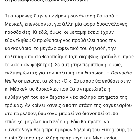
Τι απομένει; Στην επικείμενη συνάντηση Σαμαρά –
Μέρκελ, επενδύονται για άλλη μία φορά δυσανάλογες
προσδοκίες. Κι εδώ, όμως, οι μεταμφιέσεις έχουν
εξαντληθεί: Ο πρωθυπουργός προβάλλει προς την
καγκελάριο, το μεγάλο αφεντικό του δηλαδή, την
πολιτική αποσταθεροποίηση (ό,τι ακριβώς κραδαίνει προς
το λαό σαν φόβητρο). Σε αυτή την περίπτωση, όμως,
εκλιπαρώντας για την πολιτική του διάσωση. Η
Deutsche
Welle
σημειώνει τα εξής: «Ο κ. Σαμαράς θα εκθέσει στην
κ. Μέρκελ τις δυσκολίες που θα αντιμετώπιζε η
κυβέρνησή του εάν δεχόταν νέα σκληρά αιτήματα της
τρόικας. Αν κρίνει κανείς από τη στάση της καγκελαρίου
στο παρελθόν, δύσκολα μπορεί να διανοηθεί ότι θα
επιδείξει μεγάλη κατανόηση. Εδώ θα πρέπει να
συνυπολογισθεί η προ ημερών δήλωση του Eurogroup, το
οποίο ζήτησε την πλήρη εφαρμογή του Μνημονίου.