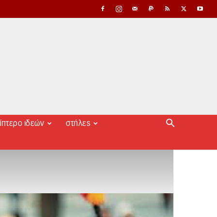
ίπτερο ιδεών
στήλες