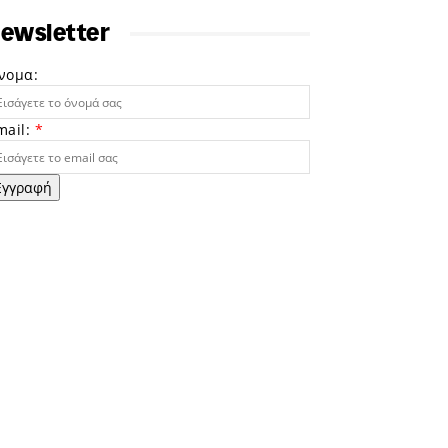
ewsletter
νομα:
mail:
*
Εγγραφή