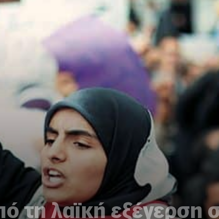
πό τη λαϊκή εξέγερση 