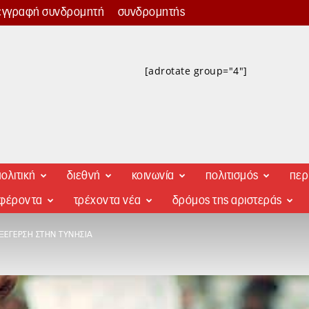
εγγραφή συνδρομητή
συνδρομητής
[adrotate group="4"]
ολιτική
διεθνή
κοινωνία
πολιτισμός
περ
αφέροντα
τρέχοντα νέα
δρόμος της αριστεράς
ΞΈΓΕΡΣΗ ΣΤΗΝ ΤΥΝΗΣΊΑ