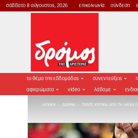
σάββατο 8 αύγουστος, 2026
επικοινωνία
σύνδεση
Δρόμος
της
Αριστεράς
το θέμα της εβδομάδας
συνεντεύξεις
π
αφιερώματα
video
λάβαμε
ενδι
ΑΡΧΙΚΉ
ΔΙΕΘΝΉ
ΠΈΝΤΕ ΧΡΌΝΙΑ ΑΠΌ ΤΗ ΛΑΪΚΉ Ε