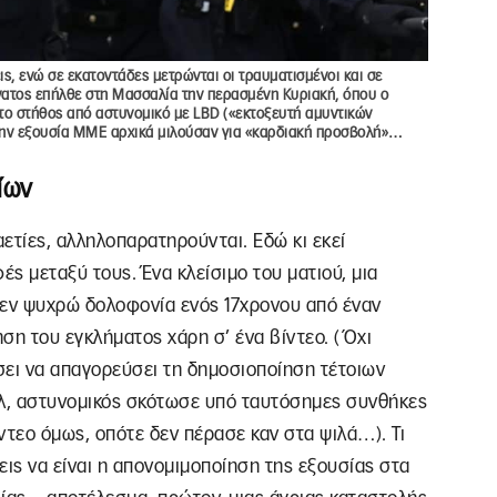
ις, ενώ σε εκατοντάδες μετρώνται οι τραυματισμένοι και σε
άνατος επήλθε στη Μασσαλία την περασμένη Κυριακή, όπου ο
ο στήθος από αστυνομικό με LBD («εκτοξευτή αμυντικών
ς την εξουσία ΜΜΕ αρχικά μιλούσαν για «καρδιακή προσβολή»…
ίων
ετίες, αλληλοπαρατηρούνται. Εδώ κι εκεί
ς μεταξύ τους. Ένα κλείσιμο του ματιού, μια
 εν ψυχρώ δολοφονία ενός 17χρονου από έναν
ση του εγκλήματος χάρη σ’ ένα βίντεο. (Όχι
ήσει να απαγορεύσει τη δημοσιοποίηση τέτοιων
έλ, αστυνομικός σκότωσε υπό ταυτόσημες συνθήκες
ντεο όμως, οπότε δεν πέρασε καν στα ψιλά…). Τι
σεις να είναι η απονομιμοποίηση της εξουσίας στα