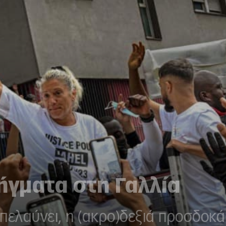
ήγματα στη Γαλλία
πελαύνει, η (ακρο)δεξιά προσδοκά