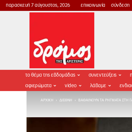
παρασκευή 7 αύγουστος, 2026
επικοινωνία
σύνδεση
Δρόμος
της
Αριστεράς
το θέμα της εβδομάδας
συνεντεύξεις
π
αφιερώματα
video
λάβαμε
ενδι
ΑΡΧΙΚΉ
ΔΙΕΘΝΉ
ΒΑΘΑΊΝΟΥΝ ΤΑ ΡΉΓΜΑΤΑ ΣΤΗ Γ