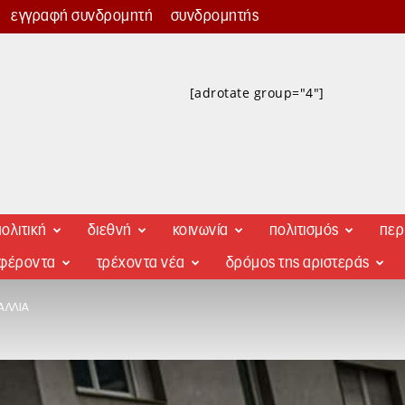
εγγραφή συνδρομητή
συνδρομητής
[adrotate group="4"]
ολιτική
διεθνή
κοινωνία
πολιτισμός
περ
αφέροντα
τρέχοντα νέα
δρόμος της αριστεράς
ΑΛΛΊΑ