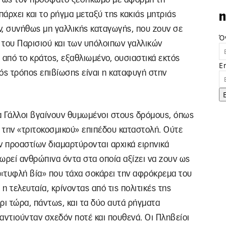
άρχει και το ρήγμα μεταξύ της κακιάς μητριάς
n
ν, συνήθως μη γαλλικής καταγωγής, που ζουν σε
Ό
 του Παρισιού και των υπόλοιπων γαλλικών
από το κράτος, εξαθλιωμένο, ουσιαστικά εκτός
E
κός τρόπος επιβίωσης είναι η καταφυγή στην
α Γάλλοι βγαίνουν θυμωμένοι στους δρόμους, όπως
 την «τριτοκοσμικού» επιπέδου καταστολή. Ούτε
ν προαστίων διαμαρτύρονται αρχικά ειρηνικά
ωρεί ανθρώπινα όντα στα οποία αξίζει να ζουν ως
 «τυφλή βία» που τάχα σοκάρει την αφρόκρεμα του
η τελευταία, κρίνοντας από τις πολιτικές της
ρι τώρα, πάντως, και τα δύο αυτά ρήγματα
αντιούνταν σχεδόν ποτέ και πουθενά. Οι Πληβείοι