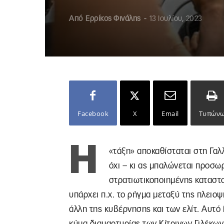
Από
Ερρίκος Φινάλης
-
13 Ιουλίου, 2023
Facebook
X
Email
Τυπών
Η
«τάξη» αποκαθίσταται στη Γαλλ
όχι – κι ας μπαλώνεται προσω
στρατιωτικοποιημένης καταστολ
υπάρχει π.χ. το ρήγμα μεταξύ της πλειοψ
άλλη της κυβέρνησης και των ελίτ. Αυτό 
κύμα διαμαρτυρίας των Κίτρινων Γιλέκ