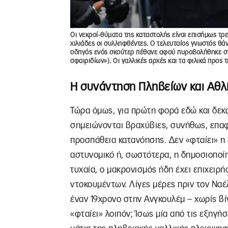
Οι νεκροί-θύματα της καταστολής είναι επισήμως τρε
χιλιάδες οι συλληφθέντες. Ο τελευταίος γνωστός θ
οδηγός ενός σκούτερ πέθανε αφού πυροβολήθηκε στ
σφαιριδίων»). Οι γαλλικές αρχές και τα φιλικά προ
Η συνάντηση Πληβείων και Αθλ
Τώρα όμως, για πρώτη φορά εδώ και δεκα
σημειώνονται βραχύβιες, συνήθως, επαφέ
προσπάθεια κατανόησης. Δεν «φταίει» η
αστυνομικό ή, σωστότερα, η δημοσιοποίη
τυχαία, ο μακρονισμός ήδη έχει επιχειρ
ντοκουμέντων. Λίγες μέρες πριν τον Να
έναν 19χρονο στην Ανγκουλέμ – χωρίς βί
«φταίει» λοιπόν; Ίσως μία από τις εξηγή