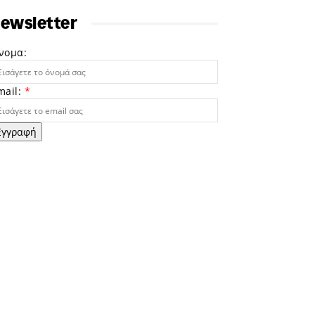
ewsletter
νομα:
mail:
*
Εγγραφή