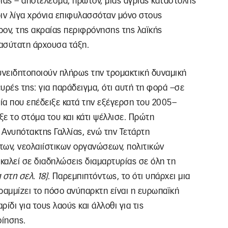
ίας – αποτέλεσμα, πρώτον, μιας άγριας καταστολής
ριν λίγα χρόνια επιφυλασσόταν μόνο στους
ρον, της ακραίας περιφρόνησης της λαϊκής
ασύτατη άρχουσα τάξη.
υνειδητοποιούν πλήρως την τρομακτική δυναμική
υρές της: για παράδειγμα, ότι αυτή τη φορά –σε
ία που επέδειξε κατά την εξέγερση του 2005–
ξε το στόμα του και κάτι ψέλλισε. Πρώτη
 Ανυπότακτης Γαλλίας, ενώ την Τετάρτη
των, νεολαιίστικων οργανώσεων, πολιτικών
 καλεί σε διαδηλώσεις διαμαρτυρίας σε όλη τη
στη σελ. 18]
. Παρεμπιπτόντως, το ότι υπάρχει μια
ραμμίζει το πόσο ανύπαρκτη είναι η ευρωπαϊκή
ρίδι για τους λαούς και άλλοθι για τις
οίησης.