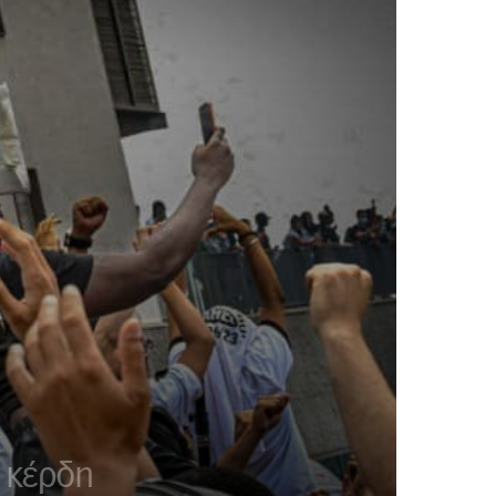
 κέρδη