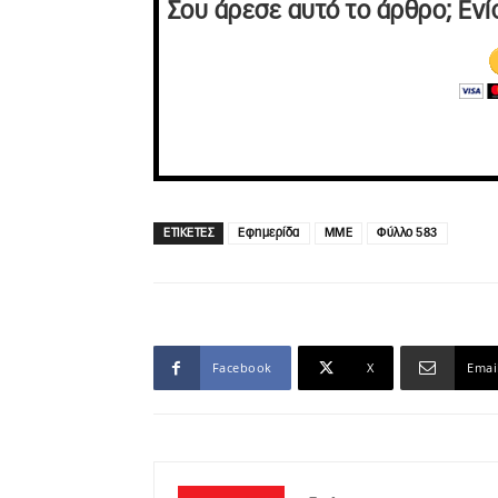
Σου άρεσε αυτό το άρθρο; Ενί
ΕΤΙΚΕΤΕΣ
Εφημερίδα
ΜΜΕ
Φύλλο 583
Facebook
X
Emai