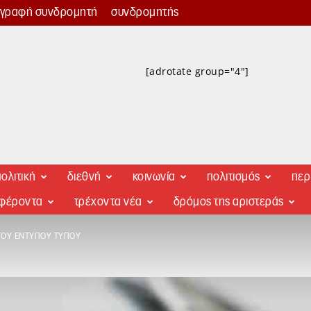
γγραφή συνδρομητή
συνδρομητής
[adrotate group="4"]
ολιτική
διεθνή
κοινωνία
πολιτισμός
περ
αφέροντα
τρέχοντα νέα
δρόμος της αριστεράς
ΤΟΥ ΈΝΤΥΠΟΥ ΤΎΠΟΥ