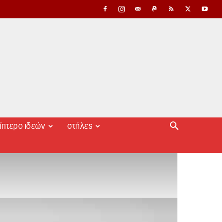
ίπτερο ιδεών
στήλες