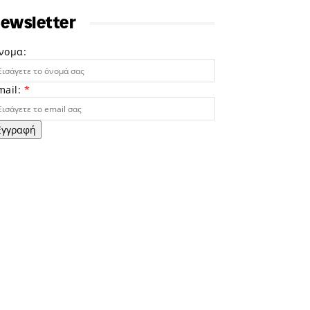
ewsletter
νομα:
mail:
*
Εγγραφή