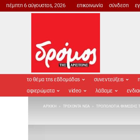
πέμπτη 6 αύγουστος, 2026
επικοινωνία
σύνδεση
ε
Δρόμος
της
Αριστεράς
το θέμα της εβδομάδας
συνεντεύξεις
π
αφιερώματα
video
λάβαμε
ενδι
ΑΡΧΙΚΉ
ΤΡΈΧΟΝΤΑ ΝΈΑ
ΤΡΟΠΟΛΟΓΊΑ ΦΊΜΩΣΗΣ 