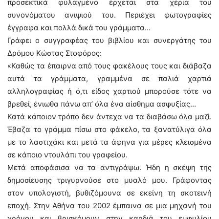
προσεκτικά φυλαγμένο έρχεται στα χέρια του
συνονόματου ανιψιού του. Περιέχει φωτογραφίες
έγγραφα και πολλά δικά του γράμματα…
Γράφει ο συγγραφέας του βιβλίου και συνεργάτης του
Δρόμου Κώστας Στοφόρος:
«Καθώς τα έπαιρνα από τους φακέλους τους και διάβαζα
αυτά τα γράμματα, γραμμένα σε παλιά χαρτιά
αλληλογραφίας ή ό,τι είδος χαρτιού μπορούσε τότε να
βρεθεί, ένιωθα πάνω απ’ όλα ένα αίσθημα ασφυξίας…
Κατά κάποιον τρόπο δεν άντεχα να τα διαβάσω όλα μαζί.
Έβαζα το γράμμα πίσω στο φάκελο, τα ξανατύλιγα όλα
με το λαστιχάκι και μετά τα άφηνα για μέρες κλεισμένα
σε κάποιο ντουλάπι του γραφείου.
Μετά αποφάσισα να τα αντιγράψω. Ήδη η σκέψη της
δημοσίευσης τριγυρνούσε στο μυαλό μου. Γράφοντας
στον υπολογιστή, βυθιζόμουνα σε εκείνη τη σκοτεινή
εποχή. Στην Αθήνα του 2002 έμπαινα σε μια μηχανή του
χρόνου και βρισκόμουν στην καρδιά του εμφυλίου