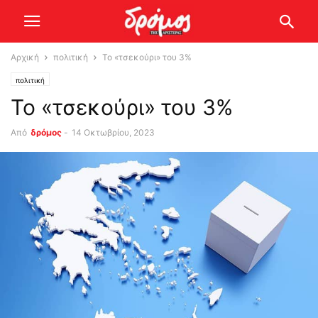
Αρχική
πολιτική
Το «τσεκούρι» του 3%
πολιτική
Το «τσεκούρι» του 3%
Από
δρόμος
-
14 Οκτωβρίου, 2023