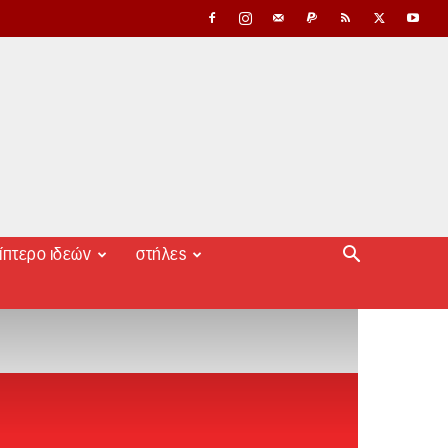
ίπτερο ιδεών
στήλες