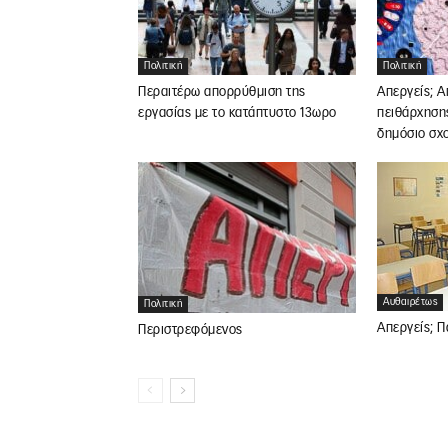
Πολιτική
Πολιτική
Περαιτέρω απορρύθμιση της
Απεργείς; Α
εργασίας με το κατάπτυστο 13ωρο
πειθάρχηση
δημόσιο σχ
Αυθαιρέτως
Πολιτική
Απεργείς; Π
Περιστρεφόμενος