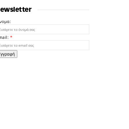
ewsletter
νομα:
mail:
*
Εγγραφή