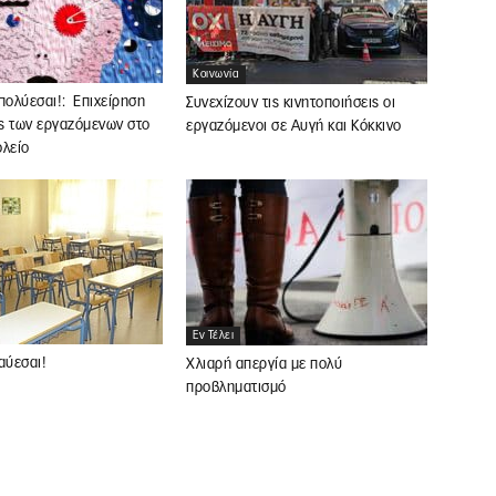
Κοινωνία
πολύεσαι!: Επιχείρηση
Συνεχίζουν τις κινητοποιήσεις οι
ς των εργαζόμενων στο
εργαζόμενοι σε Αυγή και Κόκκινο
ολείο
Εν Τέλει
αύεσαι!
Χλιαρή απεργία με πολύ
προβληματισμό