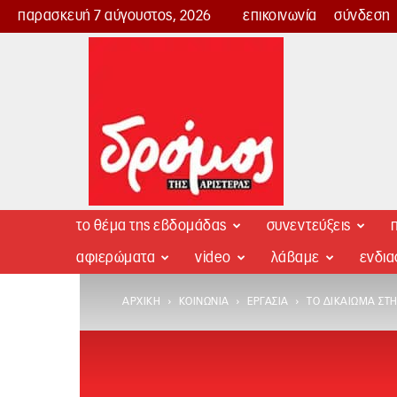
παρασκευή 7 αύγουστος, 2026
επικοινωνία
σύνδεση
Δρόμος
της
Αριστεράς
το θέμα της εβδομάδας
συνεντεύξεις
π
αφιερώματα
video
λάβαμε
ενδι
ΑΡΧΙΚΉ
ΚΟΙΝΩΝΊΑ
ΕΡΓΑΣΊΑ
ΤΟ ΔΙΚΑΊΩΜΑ ΣΤ