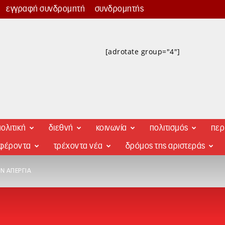
εγγραφή συνδρομητή
συνδρομητής
[adrotate group="4"]
ολιτική
διεθνή
κοινωνία
πολιτισμός
περ
αφέροντα
τρέχοντα νέα
δρόμος της αριστεράς
ΗΝ ΑΠΕΡΓΊΑ