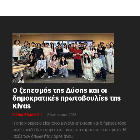
Ο ξεπεσμός της Δύσης και οι
δημοκρατικές πρωτοβουλίες της
Κίνας
-
Στέλιος Ελληνιάδης
2 Αυγούστου, 2026
Η αποικιοκρατία είχε τόσο μεγάλη επέκταση και διήρκεσε τόσο
πολύ επειδή δεν στηρίχτηκε μόνο στη στρατιωτική υπεροχή. Η
ισχύς των όπλων ήταν όρος άνευ...