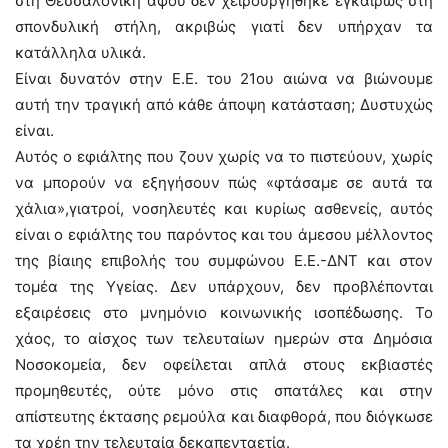
στη Θεσσαλονίκη αφού δεν χειρουργήθηκε εγκαίρως στη
σπονδυλική στήλη, ακριβώς γιατί δεν υπήρχαν τα
κατάλληλα υλικά.
Είναι δυνατόν στην Ε.Ε. του 21ου αιώνα να βιώνουμε
αυτή την τραγική από κάθε άποψη κατάσταση; Δυστυχώς
είναι.
Αυτός ο εφιάλτης που ζουν χωρίς να το πιστεύουν, χωρίς
να μπορούν να εξηγήσουν πώς «φτάσαμε σε αυτά τα
χάλια»,γιατροί, νοσηλευτές και κυρίως ασθενείς, αυτός
είναι ο εφιάλτης του παρόντος και του άμεσου μέλλοντος
της βίαιης επιβολής του συμφώνου Ε.Ε.-ΔΝΤ και στον
τομέα της Υγείας. Δεν υπάρχουν, δεν προβλέπονται
εξαιρέσεις στο μνημόνιο κοινωνικής ισοπέδωσης. Το
χάος, το αίσχος των τελευταίων ημερών στα Δημόσια
Νοσοκομεία, δεν οφείλεται απλά στους εκβιαστές
προμηθευτές, ούτε μόνο στις σπατάλες και στην
απίστευτης έκτασης ρεμούλα και διαφθορά, που διόγκωσε
τα χρέη την τελευταία δεκαπενταετία.