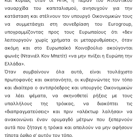
Και κυρίως όταν οι ΗΠΑ, η πέραν του Ατλαντικού
ναυαρχίδα του καπιταλισμού, ανησυχούν για την
κατάσταση και στέλνουν τον υπουργό Οικονομικών τους
να συμμετάσχει στη συνεδρίαση του Eurogroup,
υπογραμμίζοντας προς τους Ευρωπαίους ότι «δεν
λειτουργούν χωρίς χρήματα οι μεταρρυθμίσεις», όταν
ακόμη και στο Ευρωπαϊκό Κοινοβούλιο ακούγονται
φωνές (Ντανιέλ Κον Μπετίτ) «να μην πνίξει η Ευρώπη την
Ελλάδα».
Όταν συμβαίνουν όλα αυτά, είναι τουλάχιστο
πρωτοφανές και ακατανόητο, οι κυβερνώντες τον τόπο
και ιδιαίτερα ο αντιπρόεδρος και υπουργός Οικονομικών
να λέει ψέματα, να σκηνοθετεί ρήξεις με τους
υπαλλήλους της τρόικας, να διακόπτει τις
«διαπραγματεύσεις» και πριν «αλέκτωρ λαλήσαι» να
ανακοινώνει έναν ορυμαγδό μέτρων που ξεπερνούν
αυτά που ζήταγε η τρόικα και απειλούν να μην αφήσουν
τίποτα όρθιο σ’ αυτόν τον τόπο.