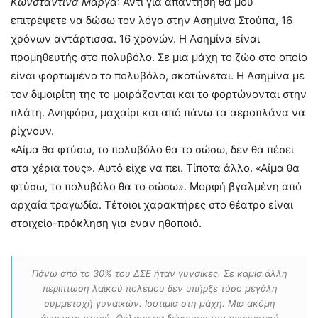
Κωνσταντίνα Μάργα
: Αντί για απάντηση θα μου
επιτρέψετε να δώσω τον λόγο στην Ασημίνα Στούπα, 16
χρόνων αντάρτισσα. 16 χρονών. Η Ασημίνα είναι
προμηθευτής στο πολυβόλο. Σε μια μάχη το ζώο στο οποίο
είναι φορτωμένο το πολυβόλο, σκοτώνεται. Η Ασημίνα με
τον διμοιρίτη της το μοιράζονται και το φορτώνονται στην
πλάτη. Ανηφόρα, μαχαίρι και από πάνω τα αεροπλάνα να
ρίχνουν.
«Αίμα θα φτύσω, το πολυβόλο θα το σώσω, δεν θα πέσει
στα χέρια τους». Αυτό είχε να πει. Τίποτα άλλο. «Αίμα θα
φτύσω, το πολυβόλο θα το σώσω». Μορφή βγαλμένη από
αρχαία τραγωδία. Τέτοιοι χαρακτήρες στο θέατρο είναι
στοιχείο-πρόκληση για έναν ηθοποιό.
Πάνω από το 30% του ΔΣΕ ήταν γυναίκες. Σε καμία άλλη
περίπτωση λαϊκού πολέμου δεν υπήρξε τόσο μεγάλη
συμμετοχή γυναικών. Ισοτιμία στη μάχη. Μια ακόμη
άγνωστη πτυχή. Θέλαμε να δώσουμε την πραγματική