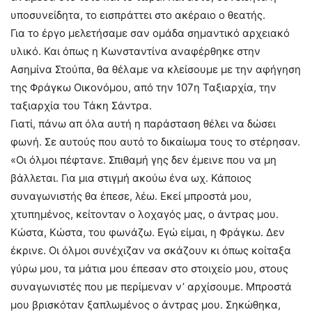
υποσυνείδητα, το εισπράττει στο ακέραιο ο θεατής.
Για το έργο μελετήσαμε σαν ομάδα σημαντικό αρχειακό
υλικό. Και όπως η Κωνσταντίνα αναφέρθηκε στην
Ασημίνα Στούπα, θα θέλαμε να κλείσουμε με την αφήγηση
της Φράγκω Οικονόμου, από την 107η Ταξιαρχία, την
ταξιαρχία του Τάκη Σάντρα.
Γιατί, πάνω απ όλα αυτή η παράσταση θέλει να δώσει
φωνή. Σε αυτούς που αυτό το δικαίωμα τους το στέρησαν.
«Οι όλμοι πέφτανε. Σπιθαμή γης δεν έμεινε που να μη
βάλλεται. Για μια στιγμή ακούω ένα ωχ. Κάποιος
συναγωνιστής θα έπεσε, λέω. Εκεί μπροστά μου,
χτυπημένος, κείτονταν ο λοχαγός μας, ο άντρας μου.
Κώστα, Κώστα, του φωνάζω. Εγώ είμαι, η Φράγκω. Δεν
έκρινε. Οι όλμοι συνέχιζαν να σκάζουν κι όπως κοίταξα
γύρω μου, τα μάτια μου έπεσαν στο στοιχείο μου, στους
συναγωνιστές που με περίμεναν ν’ αρχίσουμε. Μπροστά
μου βρισκόταν ξαπλωμένος ο άντρας μου. Σηκώθηκα,