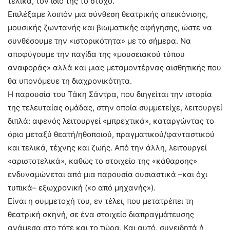
τελικά, τον ίδιο της το στόχο.
Επιλέξαμε λοιπόν μια σύνθεση θεατρικής απεικόνισης,
μουσικής ζωντανής και βιωματικής αφήγησης, ώστε να
συνθέσουμε την «ιστορικότητα» με το σήμερα. Να
αποφύγουμε την παγίδα της «μουσειακού τύπου
αναφοράς» αλλά και μιας μεταμοντέρνας αισθητικής που
θα υπονόμευε τη διαχρονικότητα.
Η παρουσία του Τάκη Σάντρα, που διηγείται την ιστορία
της τελευταίας ομάδας, στην οποία συμμετείχε, λειτουργεί
διπλά: αφενός λειτουργεί «μπρεχτικά», καταργώντας το
όριο μεταξύ θεατή/ηθοποιού, πραγματικού/φανταστικού
και τελικά, τέχνης και ζωής. Από την άλλη, λειτουργεί
«αριστοτελικά», καθώς το στοιχείο της «κάθαρσης»
ενδυναμώνεται από μια παρουσία ουσιαστικά –και όχι
τυπικά– εξωχρονική («ο από μηχανής»).
Είναι η συμμετοχή του, εν τέλει, που μετατρέπει τη
θεατρική σκηνή, σε ένα στοιχείο διαπραγμάτευσης
ανάμεσα στο τότε και το τώρα. Και αυτό, συνειδητά ή