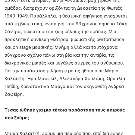
2510. Πέντε ιστορίες, πέντε γυναικών, μαχητριών της
ομάδας, διατρέχουν οριζόντια τη Δεκαετία της Φωτιάς,
1940-1949. Παράλληλα, η θεατρική αφήγηση ενισχύεται
από τη βιωματική, εν σκηνή, του 93χρονου σήμερα Τάκη
Σάντρα, τελευταίου εν ζωή μέλους της ομάδας. Μια
προκλητική σύνθεση θεάτρου, βιωματικής performance
και on stage μουσικής. Μνήμη αλλά και ταυτόχρονα
σύγχρονο σχόλιο πάνω στη βία και την αντιβία, τις
διαχρονικές μικρές και μεγάλες στιγμές του ανθρώπου.
Για την παράσταση μιλήσαμε με τις ηθοποιούς Μαρία
Καλαϊτζή, Ήρα Μακφέιλ, Αλεξάνδρα Χουλάκη, Ορσαλία
Πιπίδη, Κωνσταντίνα Μάργα και τον σκηνοθέτη Ανδρέα
Ζαφείρη.
Τι σας ώθησε για μια τέτοια παράσταση τους καιρούς
που ζούμε;
Μαρία Καλαϊτζή
: Ζούμε μια περίοδο που, από διάφορες