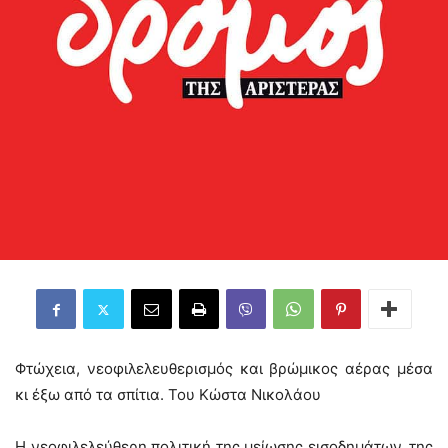
Φτώχεια, νεοφιλελευθερισμός και βρώμικος αέρας μέσα
κι έξω από τα σπίτια. Του Κώστα Νικολάου
Η νεοφιλελεύθερη πολιτική της μείωσης εισοδημάτων, της