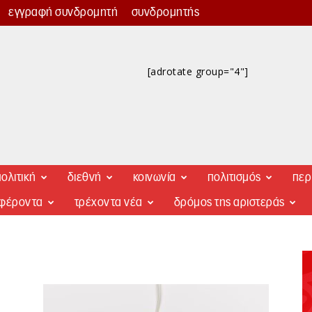
εγγραφή συνδρομητή
συνδρομητής
[adrotate group="4"]
ολιτική
διεθνή
κοινωνία
πολιτισμός
περ
αφέροντα
τρέχοντα νέα
δρόμος της αριστεράς