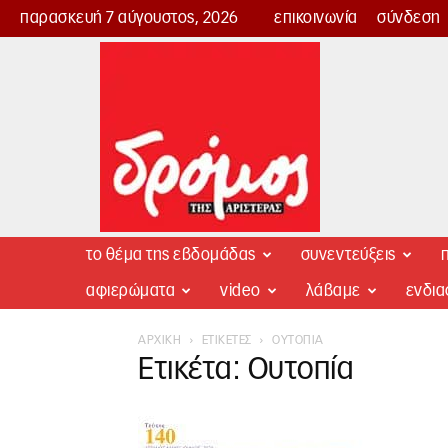
παρασκευή 7 αύγουστος, 2026
επικοινωνία
σύνδεση
Δρόμος
της
Αριστεράς
το θέμα της εβδομάδας
συνεντεύξεις
π
αφιερώματα
video
λάβαμε
ενδι
ΑΡΧΙΚΉ
ΕΤΙΚΈΤΕΣ
ΟΥΤΟΠΊΑ
Ετικέτα: Ουτοπία