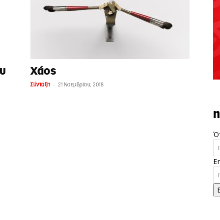
ου
Χάος
-
Σύνταξη
21 Νοεμβρίου, 2018
n
Ό
E