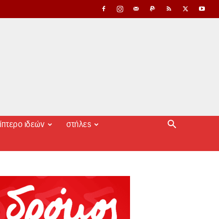
ίπτερο ιδεών
στήλες