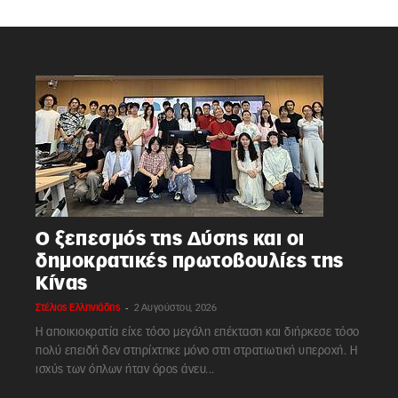
Ο ξεπεσμός της Δύσης και οι
δημοκρατικές πρωτοβουλίες της
Κίνας
-
Στέλιος Ελληνιάδης
2 Αυγούστου, 2026
Η αποικιοκρατία είχε τόσο μεγάλη επέκταση και διήρκεσε τόσο
πολύ επειδή δεν στηρίχτηκε μόνο στη στρατιωτική υπεροχή. Η
ισχύς των όπλων ήταν όρος άνευ...