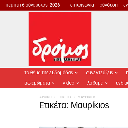
πέμπτη 6 αύγουστος, 2026
επικοινωνία
σύνδεση
ε
Δρόμος
της
Αριστεράς
το θέμα της εβδομάδας
συνεντεύξεις
π
αφιερώματα
video
λάβαμε
ενδι
ΑΡΧΙΚΉ
ΕΤΙΚΈΤΕΣ
ΜΑΥΡΊΚΙΟΣ
Ετικέτα: Μαυρίκιος