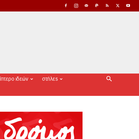
ίπτερο ιδεών
στήλες