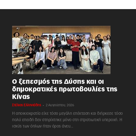
Ο ξεπεσμός της Δύσης και οι
δημοκρατικές πρωτοβουλίες της
Κίνας
-
Στέλιος Ελληνιάδης
2 Αυγούστου, 2026
Η αποικιοκρατία είχε τόσο μεγάλη επέκταση και διήρκεσε τόσο
πολύ επειδή δεν στηρίχτηκε μόνο στη στρατιωτική υπεροχή. Η
ισχύς των όπλων ήταν όρος άνευ...