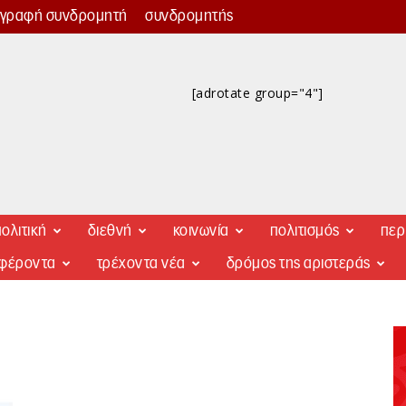
γγραφή συνδρομητή
συνδρομητής
[adrotate group="4"]
ολιτική
διεθνή
κοινωνία
πολιτισμός
περ
αφέροντα
τρέχοντα νέα
δρόμος της αριστεράς