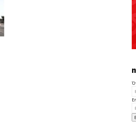
n
Ό
E