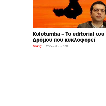
Kolotumba – Το editorial του
Δρόμου που κυκλοφορεί
-
Σύνταξη
27 Οκτωβρίου, 2017