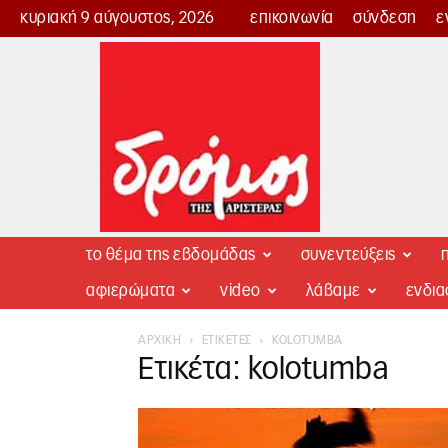
κυριακή 9 αύγουστος, 2026
επικοινωνία
σύνδεση
ε
Δρόμος
της
Αριστεράς
το θέμα της εβδομάδας
συνεντεύξεις
π
αφιερώματα
video
λάβαμε
ενδι
ΑΡΧΙΚΉ
ΕΤΙΚΈΤΕΣ
KOLOTUMBA
Ετικέτα: kolotumba