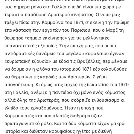
μας σήμερα μόνο στη Γαλλία επειδή είναι μια χώρα με
τεράστια παράδοση Αριστερού κινήματος. Ο νους μας
τρέχει πίσω στην Κομμούνα του 1871, σ’ εκείνη την πρώιμη
επανάσταση των εργατών του Παρισιού, που ο Μαρξ τη
θεώρησε «σημείο εκκίνησης» για τις μελλοντικές
επαναστατικές εξουσίες. Στην εποχή μας, που οι πιο
αντιδραστικές δυνάμεις του μεγάλου κεφαλαίου έγιναν
«ευρωπαϊκή εξουσία» με έδρα τις Βρυξέλλες, περιμέναμε
να δούμε αν η φλόγα του ιστορικού 1871 εξακολουθούσε
να θερμαίνει τις καρδιές των Αριστερών. Σιγή κι
απογοήτευση. Κι όμως, στις αρχές της δεκαετίας του 1970
στη Γαλλία, ανέμιζε η παντιέρα όχι μόνο ενός κόμματος,
αλλά όλης της Αριστεράς, που σκόρπιζε ενθουσιασμό κι
ελπίδα τους εργαζομένους. Ήταν η εποχή που
Κομμουνιστές και σοσιαλιστές διαδραμάτιζαν
πρωταγωνιστικό ρόλο. Και τα δύο κόμματα είχαν μακρά
Ιστορία και διέθεταν κορυφαίους ηγέτες με διεθνή