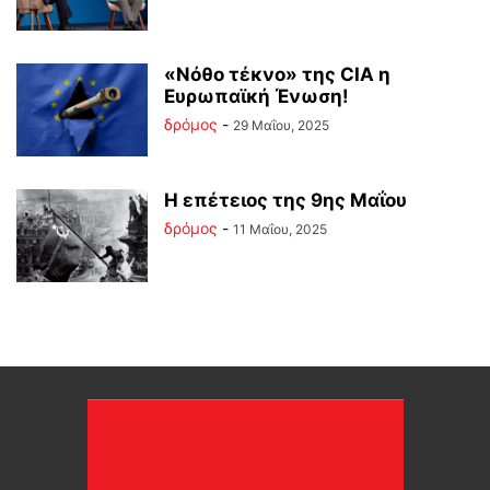
«Νόθο τέκνο» της CIA η
Ευρωπαϊκή Ένωση!
δρόμος
-
29 Μαΐου, 2025
Η επέτειος της 9ης Μαΐου
δρόμος
-
11 Μαΐου, 2025