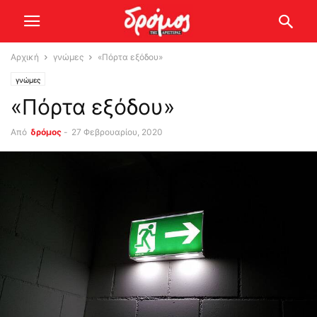
Αρχική
γνώμες
«Πόρτα εξόδου»
γνώμες
«Πόρτα εξόδου»
Από
δρόμος
-
27 Φεβρουαρίου, 2020