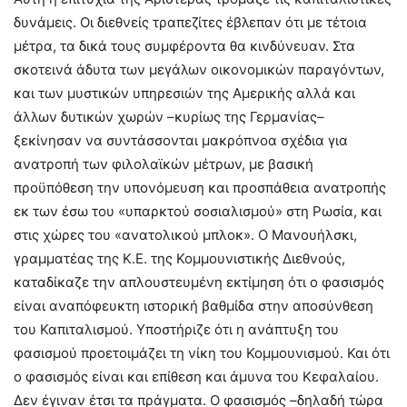
δυνάμεις. Οι διεθνείς τραπεζίτες έβλεπαν ότι με τέτοια
μέτρα, τα δικά τους συμφέροντα θα κινδύνευαν. Στα
σκοτεινά άδυτα των μεγάλων οικονομικών παραγόντων,
και των μυστικών υπηρεσιών της Αμερικής αλλά και
άλλων δυτικών χωρών –κυρίως της Γερμανίας–
ξεκίνησαν να συντάσσονται μακρόπνοα σχέδια για
ανατροπή των φιλολαϊκών μέτρων, με βασική
προϋπόθεση την υπονόμευση και προσπάθεια ανατροπής
εκ των έσω του «υπαρκτού σοσιαλισμού» στη Ρωσία, και
στις χώρες του «ανατολικού μπλοκ». Ο Μανουήλσκι,
γραμματέας της Κ.Ε. της Κομμουνιστικής Διεθνούς,
καταδίκαζε την απλουστευμένη εκτίμηση ότι ο φασισμός
είναι αναπόφευκτη ιστορική βαθμίδα στην αποσύνθεση
του Καπιταλισμού. Υποστήριζε ότι η ανάπτυξη του
φασισμού προετοιμάζει τη νίκη του Κομμουνισμού. Και ότι
ο φασισμός είναι και επίθεση και άμυνα του Κεφαλαίου.
Δεν έγιναν έτσι τα πράγματα. Ο φασισμός –δηλαδή τώρα