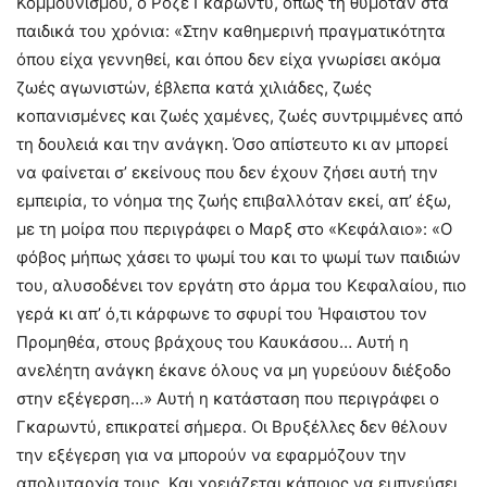
Κομμουνισμού, ο Ροζέ Γκαρωντύ, όπως τη θυμόταν στα
παιδικά του χρόνια: «Στην καθημερινή πραγματικότητα
όπου είχα γεννηθεί, και όπου δεν είχα γνωρίσει ακόμα
ζωές αγωνιστών, έβλεπα κατά χιλιάδες, ζωές
κοπανισμένες και ζωές χαμένες, ζωές συντριμμένες από
τη δουλειά και την ανάγκη. Όσο απίστευτο κι αν μπορεί
να φαίνεται σ’ εκείνους που δεν έχουν ζήσει αυτή την
εμπειρία, το νόημα της ζωής επιβαλλόταν εκεί, απ’ έξω,
με τη μοίρα που περιγράφει ο Μαρξ στο «Κεφάλαιο»: «Ο
φόβος μήπως χάσει το ψωμί του και το ψωμί των παιδιών
του, αλυσοδένει τον εργάτη στο άρμα του Κεφαλαίου, πιο
γερά κι απ’ ό,τι κάρφωνε το σφυρί του Ήφαιστου τον
Προμηθέα, στους βράχους του Καυκάσου… Αυτή η
ανελέητη ανάγκη έκανε όλους να μη γυρεύουν διέξοδο
στην εξέγερση…» Αυτή η κατάσταση που περιγράφει ο
Γκαρωντύ, επικρατεί σήμερα. Οι Βρυξέλλες δεν θέλουν
την εξέγερση για να μπορούν να εφαρμόζουν την
απολυταρχία τους. Και χρειάζεται κάποιος να εμπνεύσει