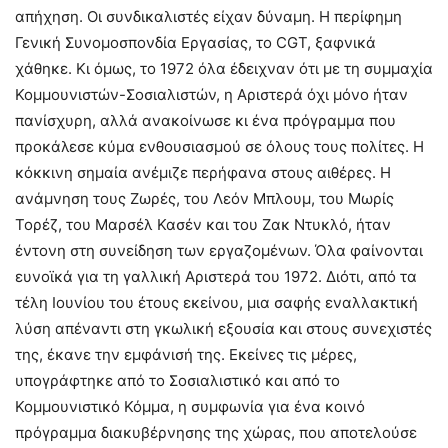
απήχηση. Οι συνδικαλιστές είχαν δύναμη. Η περίφημη
Γενική Συνομοσπονδία Εργασίας, το CGT, ξαφνικά
χάθηκε. Κι όμως, το 1972 όλα έδειχναν ότι με τη συμμαχία
Κομμουνιστών-Σοσιαλιστών, η Αριστερά όχι μόνο ήταν
πανίσχυρη, αλλά ανακοίνωσε κι ένα πρόγραμμα που
προκάλεσε κύμα ενθουσιασμού σε όλους τους πολίτες. Η
κόκκινη σημαία ανέμιζε περήφανα στους αιθέρες. Η
ανάμνηση τους Ζωρές, του Λεόν Μπλουμ, του Μωρίς
Τορέζ, του Μαρσέλ Κασέν και του Ζακ Ντυκλό, ήταν
έντονη στη συνείδηση των εργαζομένων. Όλα φαίνονται
ευνοϊκά για τη γαλλική Αριστερά του 1972. Διότι, από τα
τέλη Ιουνίου του έτους εκείνου, μια σαφής εναλλακτική
λύση απέναντι στη γκωλική εξουσία και στους συνεχιστές
της, έκανε την εμφάνισή της. Εκείνες τις μέρες,
υπογράφτηκε από το Σοσιαλιστικό και από το
Κομμουνιστικό Κόμμα, η συμφωνία για ένα κοινό
πρόγραμμα διακυβέρνησης της χώρας, που αποτελούσε