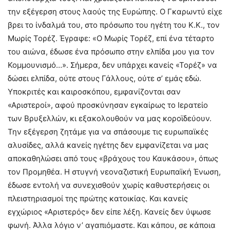
την εξέγερση στους λαούς της Ευρώπης. Ο Γκαρωντύ είχε
βρει το ίνδαλμά του, στο πρόσωπο του ηγέτη του Κ.Κ., τον
Μωρίς Τορέζ. Έγραφε: «Ο Μωρίς Τορέζ, επί ένα τέταρτο
του αιώνα, έδωσε ένα πρόσωπο στην ελπίδα μου για τον
Κομμουνισμό…». Σήμερα, δεν υπάρχει κανείς «Τορέζ» να
δώσει ελπίδα, ούτε στους Γάλλους, ούτε σ’ εμάς εδώ.
Υποκριτές και καιροσκόπου, εμφανίζονται σαν
«Αριστεροί», αφού προσκύνησαν εγκαίρως το Ιερατείο
των Βρυξελλών, κι εξακολουθούν να μας κοροϊδεύουν.
Την εξέγερση ζητάμε για να σπάσουμε τις ευρωπαϊκές
αλυσίδες, αλλά κανείς ηγέτης δεν εμφανίζεται να μας
αποκαθηλώσει από τους «βράχους του Καυκάσου», όπως
τον Προμηθέα. Η στυγνή νεοναζιστική Ευρωπαϊκή Ένωση,
έδωσε εντολή να συνεχισθούν χωρίς καθυστερήσεις οι
πλειστηριασμοί της πρώτης κατοικίας. Και κανείς
εγχώριος «Αριστερός» δεν είπε λέξη. Κανείς δεν ύψωσε
φωνή. Άλλα λόγιο ν’ αγαπιόμαστε. Και κάπου, σε κάποια