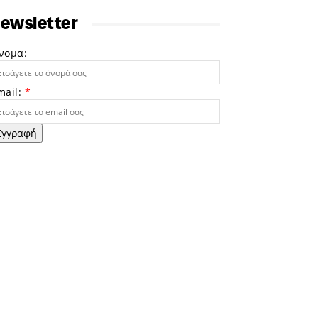
ewsletter
νομα:
mail:
*
Εγγραφή