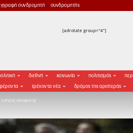
εγγραφή συνδρομητή
συνδρομητής
[adrotate group="4"]
ολιτική
διεθνή
κοινωνία
πολιτισμός
περ
αφέροντα
τρέχοντα νέα
δρόμος της αριστεράς
 ΣΎΡΙΟΥΣ ΠΡΌΣΦΥΓΕΣ