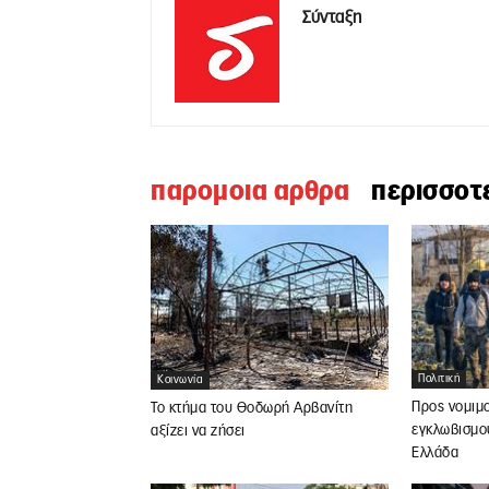
Σύνταξη
παρομοια αρθρα
περισσοτ
Πολιτική
Κοινωνία
Προς νομιμ
Το κτήμα του Θοδωρή Αρβανίτη
εγκλωβισμο
αξίζει να ζήσει
Ελλάδα