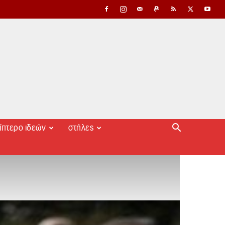
ίπτερο ιδεών
στήλες