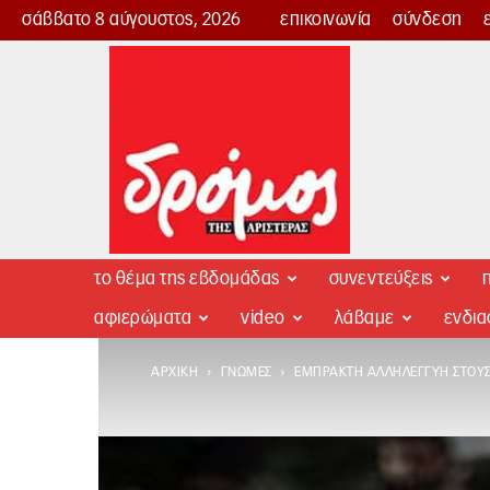
σάββατο 8 αύγουστος, 2026
επικοινωνία
σύνδεση
Δρόμος
της
Αριστεράς
το θέμα της εβδομάδας
συνεντεύξεις
π
αφιερώματα
video
λάβαμε
ενδι
ΑΡΧΙΚΉ
ΓΝΏΜΕΣ
ΈΜΠΡΑΚΤΗ ΑΛΛΗΛΕΓΓΎΗ ΣΤΟΥΣ