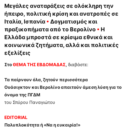
Μεγάλες αναταράξεις σε ολόκληρη την
ήπειρο, πολιτική κρίση και ανατροπές σε
Ιταλία, Ισπανία
•
Δογματισμός και
πραξικοπήματα από το Βερολίνο
•
Η
Ελλάδα μπροστά σε κρίσιμα εθνικά και
κοινωνικά ζητήματα, αλλά και πολιτικές
εξελίξεις
Στο
ΘΕΜΑ ΤΗΣ ΕΒΔΟΜΑΔΑΣ
,
διαβάστε:
Τα παίρνουν όλα, ζητούν περισσότερα
Ουάσιγκτον και Βερολίνο απαιτούν άμεση λύση για το
όνομα της ΠΓΔΜ
του Σπύρου Παναγιώτου
EDITORIAL
Πολυπλοκότητα ή «Να η ευκαιρία!»