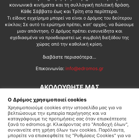
κοινωνικά κινήματα και τη συλλογική πολιτική δράση.
Κάθε Σάββατο έως και Τρίτη στα περίπτερα.
Τι είδους εγχείρημα μπορεί να είναι ο Δρόμος του δεύτερου
κύκλου; Σε αυτό το ερώτημα πρέπει, κατ’ αρχάς, να δώσουμε
μιαν απάντηση. Ο Δρόμος πρέπει ενσυνείδητα και
σχεδιασμένα να προσδιοριστεί ως συμβολή διεξόδου της
χώρας από την καθολική κρίση.
διαβάστε περισσότερα...
Επικοινωνία:
info@edromos.gr
ΑΚΟΛΟΥΘΗΣΕ ΜΑΣ
Ο Δρόμος χρησιμοποιεί cookies
Χρησιμοποιούμε cookies στην ιστοσελίδα μας για να
βελτιώσουμε την εμπειρία περιήγησης και να
καταγράφουμε τις προτιμήσεις σας όταν επισκέπτεστε
ξανά το edromos.gr. Κλικάροντας στο "Αποδοχή όλων",
συναινείτε στη χρήση όλων των cookies. Παρόλαυτα,
Εγγραφή συνδρομητή
Πολιτική
Διεθνή
Κοινωνία
μπορείτε να επισκεφθείτε τις "Ρυθμίσεις Cookies" για να