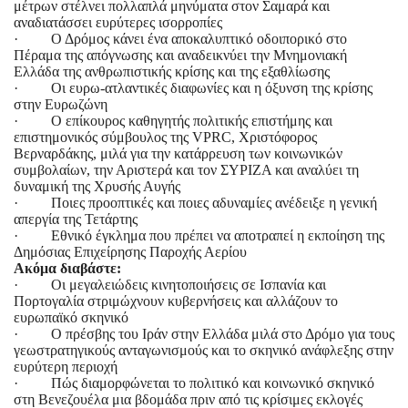
μέτρων στέλνει πολλαπλά μηνύματα στον Σαμαρά και
αναδιατάσσει ευρύτερες ισορροπίες
· Ο Δρόμος κάνει ένα αποκαλυπτικό οδοιπορικό στο
Πέραμα της απόγνωσης και αναδεικνύει την Μνημονιακή
Ελλάδα της ανθρωπιστικής κρίσης και της εξαθλίωσης
· Οι ευρω-ατλαντικές διαφωνίες και η όξυνση της κρίσης
στην Ευρωζώνη
· Ο επίκουρος καθηγητής πολιτικής επιστήμης και
επιστημονικός σύμβουλος της VPRC, Χριστόφορος
Βερναρδάκης, μιλά για την κατάρρευση των κοινωνικών
συμβολαίων, την Αριστερά και τον ΣΥΡΙΖΑ και αναλύει τη
δυναμική της Χρυσής Αυγής
· Ποιες προοπτικές και ποιες αδυναμίες ανέδειξε η γενική
απεργία της Τετάρτης
· Εθνικό έγκλημα που πρέπει να αποτραπεί η εκποίηση της
Δημόσιας Επιχείρησης Παροχής Αερίου
Ακόμα διαβάστε:
· Οι μεγαλειώδεις κινητοποιήσεις σε Ισπανία και
Πορτογαλία στριμώχνουν κυβερνήσεις και αλλάζουν το
ευρωπαϊκό σκηνικό
· Ο πρέσβης του Ιράν στην Ελλάδα μιλά στο Δρόμο για τους
γεωστρατηγικούς ανταγωνισμούς και το σκηνικό ανάφλεξης στην
ευρύτερη περιοχή
· Πώς διαμορφώνεται το πολιτικό και κοινωνικό σκηνικό
στη Βενεζουέλα μια βδομάδα πριν από τις κρίσιμες εκλογές