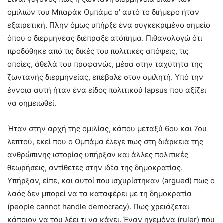
ομιλιών του Μπαράκ Ομπάμα σ’ αυτό το διήμερο ήταν
εξαιρετική. Πλην όμως υπήρξε ένα συγκεκριμένο σημείο
όπου ο διερμηνέας διέπραξε ατόπημα. Πιθανολογώ ότι
προδόθηκε από τις δικές του πολιτικές απόψεις, τις
οποίες, άθελά του προφανώς, μέσα στην ταχύτητα της
ζωντανής διερμηνείας, επέβαλε στον ομιλητή. Υπό την
έννοια αυτή ήταν ένα είδος πολιτικού lapsus που αξίζει
να σημειωθεί.
Ήταν στην αρχή της ομιλίας, κάπου μεταξύ 6ου και 7ου
λεπτού, εκεί που ο Ομπάμα έλεγε πως στη διάρκεια της
ανθρώπινης ιστορίας υπήρξαν και άλλες πολιτικές
θεωρήσεις, αντίθετες στην ιδέα της δημοκρατίας.
Υπήρξαν, είπε, και αυτοί που ισχυρίστηκαν (argued) πως ο
λαός δεν μπορεί να τα καταφέρει με τη δημοκρατία
(people cannot handle democracy). Πως χρειάζεται
κάποιον να του λέει τι να κάνει. Έναν ηγεμόνα (ruler) που