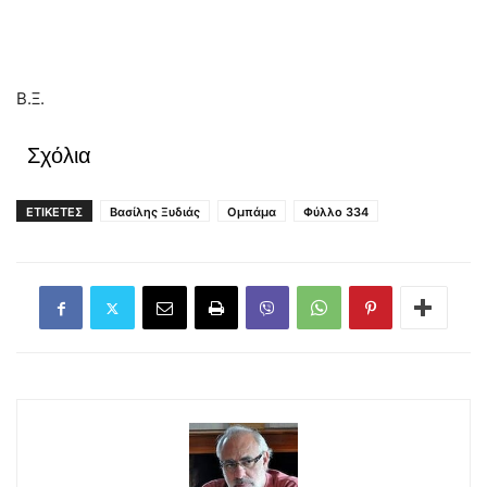
Β.Ξ.
Σχόλια
ΕΤΙΚΕΤΕΣ
Βασίλης Ξυδιάς
Ομπάμα
Φύλλο 334