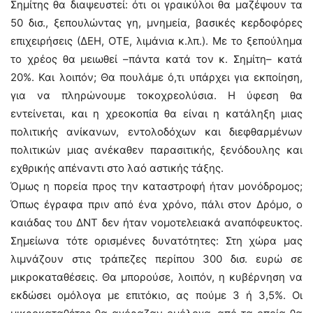
Σημίτης θα διαψευστεί: ότι οι γραικύλοι θα μαζέψουν τα
50 δισ., ξεπουλώντας γη, μνημεία, βασικές κερδοφόρες
επιχειρήσεις (ΔΕΗ, ΟΤΕ, λιμάνια κ.λπ.). Με το ξεπούλημα
το χρέος θα μειωθεί –πάντα κατά τον κ. Σημίτη– κατά
20%. Και λοιπόν; Θα πουλάμε ό,τι υπάρχει για εκποίηση,
για να πληρώνουμε τοκοχρεολύσια. Η ύφεση θα
εντείνεται, και η χρεοκοπία θα είναι η κατάληξη μιας
πολιτικής ανίκανων, εντολοδόχων και διεφθαρμένων
πολιτικών μιας ανέκαθεν παρασιτικής, ξενόδουλης και
εχθρικής απέναντι στο λαό αστικής τάξης.
Όμως η πορεία προς την καταστροφή ήταν μονόδρομος;
Όπως έγραφα πριν από ένα χρόνο, πάλι στον Δρόμο, ο
καιάδας του ΔΝΤ δεν ήταν νομοτελειακά αναπόφευκτος.
Σημείωνα τότε ορισμένες δυνατότητες: Στη χώρα μας
λιμνάζουν στις τράπεζες περίπου 300 δισ. ευρώ σε
μικροκαταθέσεις. Θα μπορούσε, λοιπόν, η κυβέρνηση να
εκδώσει ομόλογα με επιτόκιο, ας πούμε 3 ή 3,5%. Οι