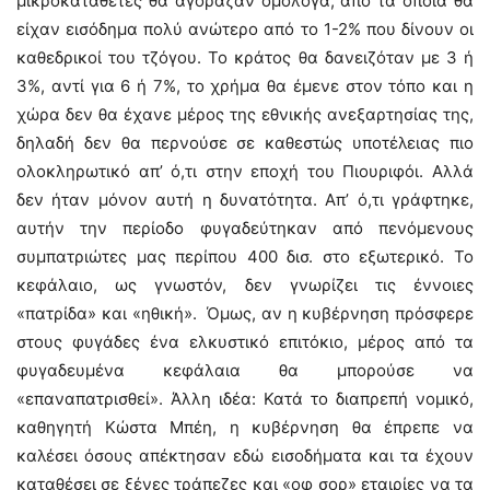
μικροκαταθέτες θα αγόραζαν ομόλογα, από τα οποία θα
είχαν εισόδημα πολύ ανώτερο από το 1-2% που δίνουν οι
καθεδρικοί του τζόγου. Το κράτος θα δανειζόταν με 3 ή
3%, αντί για 6 ή 7%, το χρήμα θα έμενε στον τόπο και η
χώρα δεν θα έχανε μέρος της εθνικής ανεξαρτησίας της,
δηλαδή δεν θα περνούσε σε καθεστώς υποτέλειας πιο
ολοκληρωτικό απ’ ό,τι στην εποχή του Πιουριφόι. Αλλά
δεν ήταν μόνον αυτή η δυνατότητα. Απ’ ό,τι γράφτηκε,
αυτήν την περίοδο φυγαδεύτηκαν από πενόμενους
συμπατριώτες μας περίπου 400 δισ. στο εξωτερικό. Το
κεφάλαιο, ως γνωστόν, δεν γνωρίζει τις έννοιες
«πατρίδα» και «ηθική». Όμως, αν η κυβέρνηση πρόσφερε
στους φυγάδες ένα ελκυστικό επιτόκιο, μέρος από τα
φυγαδευμένα κεφάλαια θα μπορούσε να
«επαναπατρισθεί». Άλλη ιδέα: Κατά το διαπρεπή νομικό,
καθηγητή Κώστα Μπέη, η κυβέρνηση θα έπρεπε να
καλέσει όσους απέκτησαν εδώ εισοδήματα και τα έχουν
καταθέσει σε ξένες τράπεζες και «οφ σορ» εταιρίες να τα