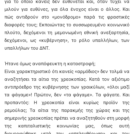
για το οποίο κανείς δεν ευθύνεται και, όταν τύχει να
μιλούν για ευθύνες, για όλα ένοχος είναι ο άλλος. Και
πώς αντιδρούν στο «μονόδρομο» παρά τις φραστικές
διαφορές τους; Εκποιώντας το συσσωρευμένο κοινωνικό
πλούτο, δεχόμενοι τη μεμονωμένη εθνική ανεξαρτησία,
δεχόμενοι, ως «κυβέρνηση», το ρόλο υπαλλήλων, των
υπαλλήλων του ΔΝΤ.
Ήτανε όμως αναπόφευκτη η καταστροφή;
Είναι χαρακτηριστικό ότι κανείς «αρμόδιος» δεν τολμά να
αναζητήσει τα αίτια της χρεοκοπίας. Κατά τον αξιότιμο
αντιπρόεδρο της κυβέρνησης των γραικύλων, «όλοι μαζί
τα φάγαμε»! Πρώτον, δεν «τα φάγαμε». Τα φάγατε. Και
προπαντός: H χρεοκοπία είναι κυρίως προϊόν της
ρεμούλας; Τα αίτια της παρακμής της χώρας και της
σημερινής χρεοκοπίας πρέπει να αναζητηθούν στη μορφή
της καπιταλιστικής κοινωνίας μας, όπως αυτή
διαμορφώθηκε μετά την «απελευθέρωση» και τον