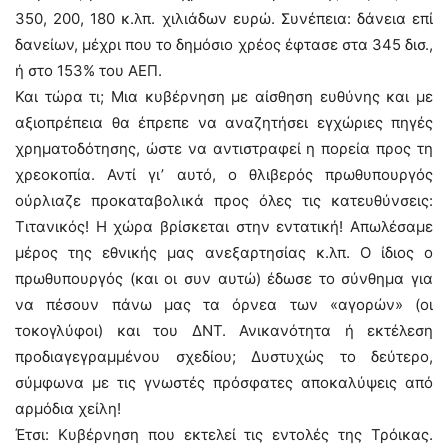
350, 200, 180 κ.λπ. χιλιάδων ευρώ. Συνέπεια: δάνεια επί
δανείων, μέχρι που το δημόσιο χρέος έφτασε στα 345 δισ.,
ή στο 153% του ΑΕΠ.
Και τώρα τι; Μια κυβέρνηση με αίσθηση ευθύνης και με
αξιοπρέπεια θα έπρεπε να αναζητήσει εγχώριες πηγές
χρηματοδότησης, ώστε να αντιστραφεί η πορεία προς τη
χρεοκοπία. Αντί γι’ αυτό, ο θλιβερός πρωθυπουργός
ούρλιαζε προκαταβολικά προς όλες τις κατευθύνσεις:
Τιτανικός! Η χώρα βρίσκεται στην εντατική! Απωλέσαμε
μέρος της εθνικής μας ανεξαρτησίας κ.λπ. Ο ίδιος ο
πρωθυπουργός (και οι συν αυτώ) έδωσε το σύνθημα για
να πέσουν πάνω μας τα όρνεα των «αγορών» (οι
τοκογλύφοι) και του ΔΝΤ. Ανικανότητα ή εκτέλεση
προδιαγεγραμμένου σχεδίου; Δυστυχώς το δεύτερο,
σύμφωνα με τις γνωστές πρόσφατες αποκαλύψεις από
αρμόδια χείλη!
Έτσι: Κυβέρνηση που εκτελεί τις εντολές της Τρόικας.