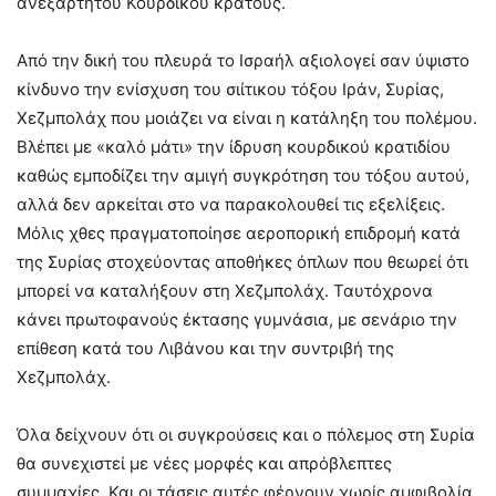
ανεξάρτητου Κουρδικού κράτους.
Από την δική του πλευρά το Ισραήλ αξιολογεί σαν ύψιστο
κίνδυνο την ενίσχυση του σιίτικου τόξου Ιράν, Συρίας,
Χεζμπολάχ που μοιάζει να είναι η κατάληξη του πολέμου.
Βλέπει με «καλό μάτι» την ίδρυση κουρδικού κρατιδίου
καθώς εμποδίζει την αμιγή συγκρότηση του τόξου αυτού,
αλλά δεν αρκείται στο να παρακολουθεί τις εξελίξεις.
Μόλις χθες πραγματοποίησε αεροπορική επιδρομή κατά
της Συρίας στοχεύοντας αποθήκες όπλων που θεωρεί ότι
μπορεί να καταλήξουν στη Χεζμπολάχ. Ταυτόχρονα
κάνει πρωτοφανούς έκτασης γυμνάσια, με σενάριο την
επίθεση κατά του Λιβάνου και την συντριβή της
Χεζμπολάχ.
Όλα δείχνουν ότι οι συγκρούσεις και ο πόλεμος στη Συρία
θα συνεχιστεί με νέες μορφές και απρόβλεπτες
συμμαχίες. Και οι τάσεις αυτές φέρνουν χωρίς αμφιβολία