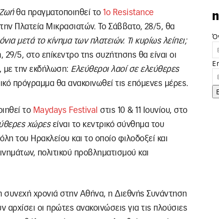
 Ζωή
θα πραγματοποιηθεί το
1o Resistance
n
στην Πλατεία Μικρασιατών. Το Σάββατο, 28/5, θα
Ό
όνια μετά το κίνημα των πλατειών. Τι κυρίως λείπει;
 29/5, στο επίκεντρο της συζήτησης θα είναι οι
E
ς, με την εκδήλωση:
Ελεύθερoι λαοί σε ελεύθερες
στικό πρόγραμμα θα ανακοινωθεί τις επόμενες μέρες.
οιηθεί το
Maydays Festival
στις 10 & 11 Ιουνίου, στο
εύθερες χώρες
είναι το κεντρικό σύνθημα του
πόλη του Ηρακλείου και το οποίο φιλοδοξεί και
ινημάτων, πολιτικού προβληματισμού και
α 9η συνεχή χρονιά στην Αθήνα, η Διεθνής Συνάντηση
ν αρχίσει οι πρώτες ανακοινώσεις για τις πλούσιες