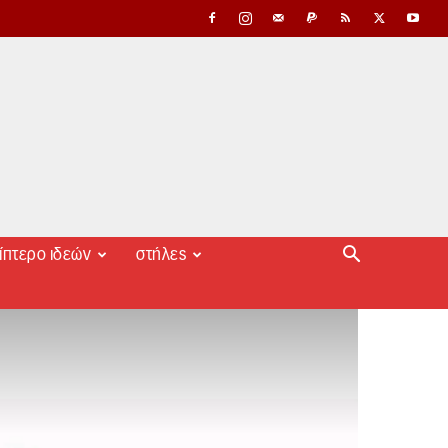
ίπτερο ιδεών
στήλες