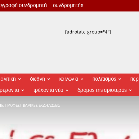
εγγραφή συνδρομητή
συνδρομητής
[adrotate group="4"]
ολιτική
διεθνή
κοινωνία
πολιτισμός
περ
αφέροντα
τρέχοντα νέα
δρόμος της αριστεράς
16, ΠΡΟΦΕΣΤΙΒΑΛΙΚΈΣ ΕΚΔΗΛΏΣΕΙΣ