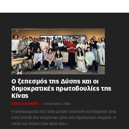
Ο ξεπεσμός της Δύσης και οι
δημοκρατικές πρωτοβουλίες της
Κίνας
-
Στέλιος Ελληνιάδης
2 Αυγούστου, 2026
Η αποικιοκρατία είχε τόσο μεγάλη επέκταση και διήρκεσε τόσο
πολύ επειδή δεν στηρίχτηκε μόνο στη στρατιωτική υπεροχή. Η
ισχύς των όπλων ήταν όρος άνευ...