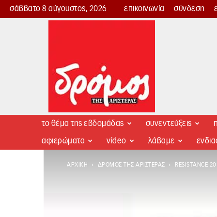
σάββατο 8 αύγουστος, 2026
επικοινωνία
σύνδεση
Δρόμος
της
Αριστεράς
το θέμα της εβδομάδας
συνεντεύξεις
π
αφιερώματα
video
λάβαμε
ενδι
ΑΡΧΙΚΉ
ΔΡΌΜΟΣ ΤΗΣ ΑΡΙΣΤΕΡΆΣ
RESISTANCE 20