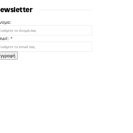
ewsletter
νομα:
mail:
*
Εγγραφή