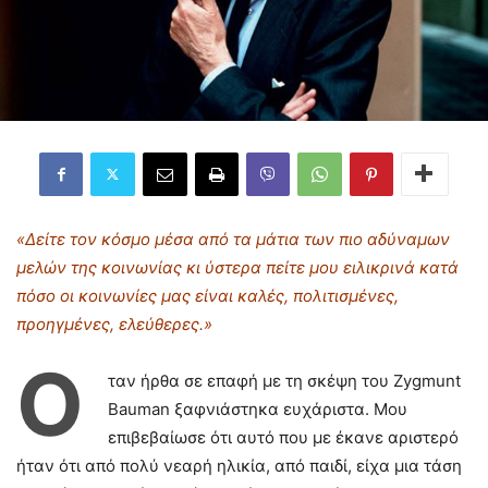
«Δείτε τον κόσμο μέσα από τα μάτια των πιο αδύναμων
μελών της κοινωνίας κι ύστερα πείτε μου ειλικρινά κατά
πόσο οι κοινωνίες μας είναι καλές, πολιτισμένες,
προηγμένες, ελεύθερες.»
Ό
ταν ήρθα σε επαφή με τη σκέψη του Zygmunt
Bauman ξαφνιάστηκα ευχάριστα. Μου
επιβεβαίωσε ότι αυτό που με έκανε αριστερό
ήταν ότι από πολύ νεαρή ηλικία, από παιδί, είχα μια τάση