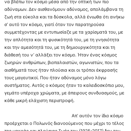
να βλέπω τον κόσμο μέσα από την οπτική των πιο
αδύναμων. Δεν αισθανόμουν αδύναμος, απολάμβανα τη
ζωή στα εύκολα και τα δύσκολα, αλλά ένιωθα ότι ανήκω
σ’ αυτό τον κόσμο, γιατί όταν τον παρατηρούσα
συμμετέχοντας με εντυπωσίαζε με τα χαρίσματά του, με
την απλότητα και τη φυσικότητά του, με τη γνησιότητα
και την αμεσότητά του, με τη δημιουργικότητα και τη
διάθεσή του ν’ αλλάξει τον κόσμο. Ήταν ένας κόσμος
ζωηρών ανθρώπων, βιοπαλαιστών, αγωνιστών, που τα
αισθήματά τους ήταν πλούσια και οι τρόποι έκφρασής
τους μαγευτικοί. Που ήταν αδύναμος μόνο λόγω
συστήματος. Αυτός ο κόσμος ήταν το καλειδοσκόπιο μου,
γεμάτο υπέροχα χρώματα, με άπειρους συνδυασμούς, με
κάθε μικρή ελάχιστη περιστροφή.
Απ’ αυτόν τον ίδιο κόσμο
προέρχεται ο Πολωνός διανοούμενος που μέχρι το τέλος
της μακράς και πλούσιας ζωής του (1925-2017) δεν τον