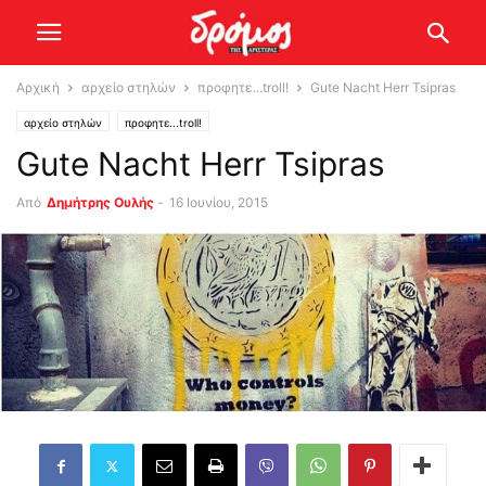
Αρχική
αρχείο στηλών
προφητε...troll!
Gute Nacht Herr Tsipras
αρχείο στηλών
προφητε...troll!
Gute Nacht Herr Tsipras
Από
Δημήτρης Ουλής
-
16 Ιουνίου, 2015