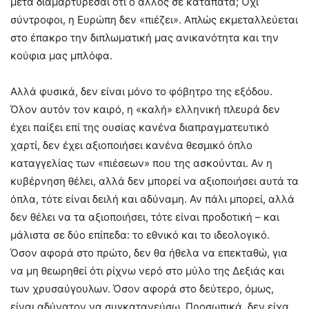
μετά διαμαρτύρεσαι ότι ο άλλος σε καταπατά; Όχι
σύντροφοι, η Ευρώπη δεν «πιέζει». Απλώς εκμεταλλεύεται
στο έπακρο την διπλωματική μας ανικανότητα και την
κούφια μας μπλόφα.
Αλλά φυσικά, δεν είναι μόνο το φόβητρο της εξόδου.
Όλον αυτόν τον καιρό, η «καλή» ελληνική πλευρά δεν
έχει παίξει επί της ουσίας κανένα διαπραγματευτικό
χαρτί, δεν έχει αξιοποιήσει κανένα θεσμικό όπλο
καταγγελίας των «πιέσεων» που της ασκούνται. Αν η
κυβέρνηση θέλει, αλλά δεν μπορεί να αξιοποιήσει αυτά τα
όπλα, τότε είναι δειλή και αδύναμη. Αν πάλι μπορεί, αλλά
δεν θέλει να τα αξιοποιήσει, τότε είναι προδοτική – και
μάλιστα σε δύο επίπεδα: το εθνικό και το ιδεολογικό.
Όσον αφορά στο πρώτο, δεν θα ήθελα να επεκταθώ, για
να μη θεωρηθεί ότι ρίχνω νερό στο μύλο της Δεξιάς και
των χρυσαύγουλων. Όσον αφορά στο δεύτερο, όμως,
είναι αδύνατον να συγκατανεύσω. Προσωπικά, δεν είχα